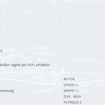
V.
lich digital (als PDF) erhältlich.
AUTOR
VERHEY L.
Zeichnung)
VERHEY L.
ZUR - MÜHLEN A.
PETREJUS E.