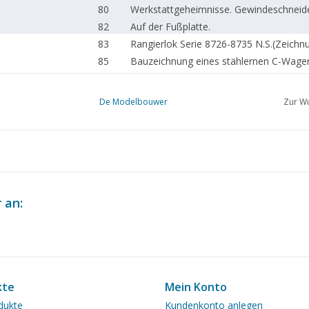
80
Werkstattgeheimnisse. Gewindeschneide
82
Auf der Fußplatte.
83
Rangierlok Serie 8726-8735 N.S.(Zeichn
85
Bauzeichnung eines stählernen C-Wagens
86
Ein Lokomotivdepot. (Zeichnung)
87
Werkstattgeheimnisse Senkbohren..
De Modelbouwer
Zur Wu
88
Fragen-Rubrik. Eisenbahn-Rubrik.
90
Dampfkessel;
94
Schleuderguss in der Modellbau.
95
Literatur-Übersicht.
 an:
kte
Mein Konto
dukte
Kundenkonto anlegen