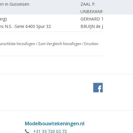
n in Gusseisen.
ZAAL P.
UNBEKANNT
ung)
GERHARD T.
 N.S. -Serie 6400 Spur 32
BRUIJN de J.
DONKER A.
ZAAL P.
nschliste hinzufügen
/
Zum Vergleich hinzufügen
/
Drucken
REDAKTION.
ZAAL P.
WEYNMAN J.
TACONIS J.
Modelbouwtekeningen.nl
+31 33 720 02 72