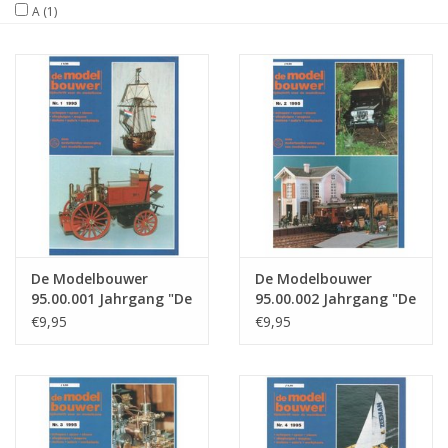
A
(1)
Zeitschriften
Neue Zeichnungen
NEUE ZEITSCHRIFTEN
ABONNEMENT DER
MODELLBAUER
De Modelbouwer
De Modelbouwer
Baubeschreibungen
95.00.001 Jahrgang "De
95.00.002 Jahrgang "De
Modelbouwer"
Modelbouwer"
€9,95
€9,95
Ausgabe : 00.001 (PDF)
Ausgabe : 00.002 (PDF)