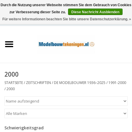
Durch die Nutzung unserer Webseite stimmen Sie dem Gebrauch von Cookies
zur Verbesserung dieser Seite zu.
Diese Nachricht Ausblenden
Für weitere Informationen beachten Sie bitte unsere Datenschutzerklärung. »
0 Artikel - €0,00
Startseite
Schiffe
Züge
2000
Holzbau
STARTSEITE
/
ZEITSCHRIFTEN
/
DE MODELBOUWER 1936–2025
/
1991-2000
/
2000
Landschaft
Maschinen
Schwierigkeitsgrad
Dokumentation