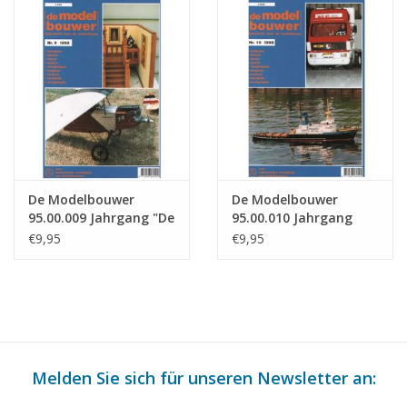
De Modelbouwer
De Modelbouwer
95.00.009 Jahrgang "De
95.00.010 Jahrgang
Modelbouwer"
"Der Modellbauer"
€9,95
€9,95
Ausgabe : 00.009 (PDF)
Ausgabe : 00.010 (PDF)
Melden Sie sich für unseren Newsletter an: