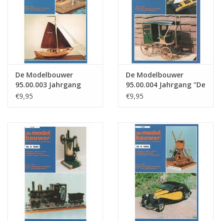
De Modelbouwer
De Modelbouwer
95.00.003 Jahrgang
95.00.004 Jahrgang "De
"Der Modellbauer"
Modelbouwer"
€9,95
€9,95
Ausgabe : 00.003 (PDF)
Ausgabe : 00.004 (PDF)