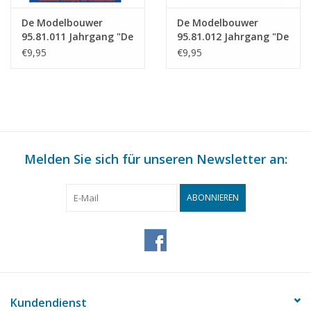
De Modelbouwer
De Modelbouwer
95.81.011 Jahrgang "De
95.81.012 Jahrgang "De
Modelbouwer"
Modelbouwer"
€9,95
€9,95
Ausgabe : 81.011 (PDF)
Ausgabe : 81.012 (PDF)
Melden Sie sich für unseren Newsletter an:
ABONNIEREN
Kundendienst