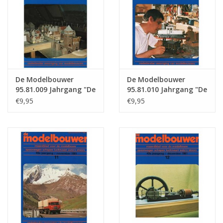
De Modelbouwer
De Modelbouwer
95.81.009 Jahrgang "De
95.81.010 Jahrgang "De
Modelbouwer"
Modelbouwer"
€9,95
€9,95
Ausgabe : 81.009 (PDF)
Ausgabe : 81.010 (PDF)