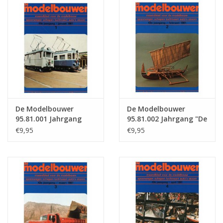
Zeitschriften
Neue Zeichnungen
NEUE ZEITSCHRIFTEN
ABONNEMENT DER
De Modelbouwer
De Modelbouwer
MODELLBAUER
95.81.001 Jahrgang
95.81.002 Jahrgang "De
"Der Modellbauer"
Modelbouwer"
€9,95
€9,95
Ausgabe : 81.001 (PDF)
Ausgabe : 81.002 (PDF)
Baubeschreibungen