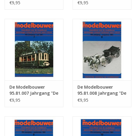
Modelbouwer"
Modelbouwer"
€9,95
€9,95
Ausgabe : 81.005 (PDF)
Ausgabe : 81.006 (PDF)
De Modelbouwer
De Modelbouwer
95.81.007 Jahrgang "De
95.81.008 Jahrgang "De
Modelbouwer"
Modelbouwer"
€9,95
€9,95
Ausgabe : 81.007 (PDF)
Ausgabe : 81.008 (PDF)