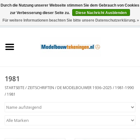
Durch die Nutzung unserer Webseite stimmen Sie dem Gebrauch von Cookies
zur Verbesserung dieser Seite zu.
Diese Nachricht Ausblenden
Für weitere Informationen beachten Sie bitte unsere Datenschutzerklärung. »
0 Artikel - €0,00
Startseite
Schiffe
Züge
1981
Holzbau
STARTSEITE
/
ZEITSCHRIFTEN
/
DE MODELBOUWER 1936–2025
/
1981-1990
/
1981
Landschaft
Maschinen
Dokumentation