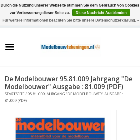
Durch die Nutzung unserer Webseite stimmen Sie dem Gebrauch von Cookies
zur Verbesserung dieser Seite zu.
Diese Nachricht Ausblenden
Für weitere Informationen beachten Sie bitte unsere Datenschutzerklärung. »
0 Artikel - €0,00
Startseite
Schiffe
Züge
De Modelbouwer 95.81.009 Jahrgang "De
Holzbau
Modelbouwer" Ausgabe : 81.009 (PDF)
STARTSEITE
/
95.81.009 JAHRGANG "DE MODELBOUWER" AUSGABE :
Landschaft
81.009 (PDF)
Maschinen
Dokumentation