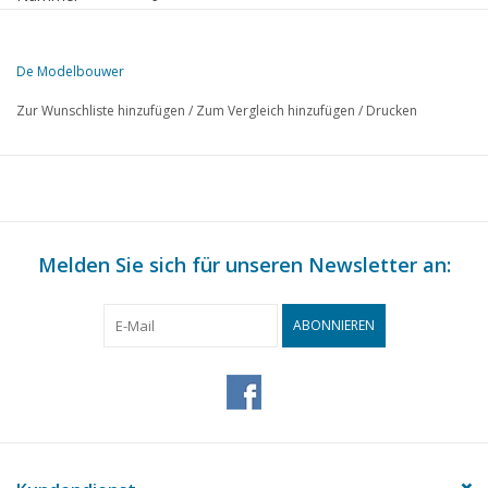
Herausgeber
Modelbouw MediaPrimair B.V.
De Modelbouwer
Diese Ausgabe von De Modelbouwer ist ausschließlich digital (als P
Zur Wunschliste hinzufügen
/
Zum Vergleich hinzufügen
/
Drucken
SEITE
BESCHREIBUNG
412
NVM Modellbautag 1981 in Beverwijk
413
Von der Redaktion.
413
Von hinter der Kasse.
414
Melden Sie sich für unseren Newsletter an:
Die Pavillonjacht "De Waakzaamheid" (Zeichnung) TL 1
417
Schaluppen und Logger. Modellbau im Maßstab 1:88. TL 2
422
Theorie und Praxis beim Bau von Schiffsmodellen. TL 9
ABONNIEREN
423
Die Fußplatte
424
Das rollende Material der HIJSM: Coakeswagen HSM 2686 -
425
Eine niederländische Dampfstraßenbahnlok für Hoe
426
Der Stromlinienpostwagen in HO (Zeichnung) TL 2
428
Straßenbahn 81
432
Eins zu so viel, Tipps zum Bau von (Straßenbahn-)Modellen