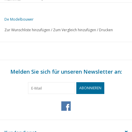
Herausgeber
Modelbouw MediaPrimair B.V.
De Modelbouwer
Diese Ausgabe von De Modelbouwer ist ausschließlich digital (als P
Zur Wunschliste hinzufügen
/
Zum Vergleich hinzufügen
/
Drucken
S.
BESCHREIBUNG
252
Archiv-Plauderei
252
Zusammensetzung Hauptvorstand NVM
253
Von der Redaktion.
254
Melden Sie sich für unseren Newsletter an:
Der französische Heringslogger "L'Aimée". (Zeichnung) TL 
259
Theorie und Praxis beim Bau von Schiffsmodellen. TL 6
263
Schnellzuglokomotive NS 1900. (Zeichnung)
ABONNIEREN
266
Automobilmuseum in Assen.
267
Die ersten Dampfmaschinen. TL 1
269
I.B.L.S. Gleiscodierung.
270
Frühjahrs-Dampftag 1981
271
Stiftung "Airrail Leiden"
272
Ein Besuch im Dampfsägewerk Nahuis in Groenlo