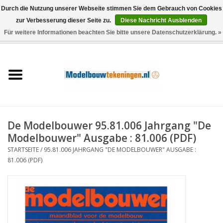
Durch die Nutzung unserer Webseite stimmen Sie dem Gebrauch von Cookies
zur Verbesserung dieser Seite zu.
Diese Nachricht Ausblenden
Für weitere Informationen beachten Sie bitte unsere Datenschutzerklärung. »
0 Artikel - €0,00
Startseite
Schiffe
Züge
De Modelbouwer 95.81.006 Jahrgang "De
Holzbau
Modelbouwer" Ausgabe : 81.006 (PDF)
STARTSEITE
/
95.81.006 JAHRGANG "DE MODELBOUWER" AUSGABE :
Landschaft
81.006 (PDF)
Maschinen
Dokumentation