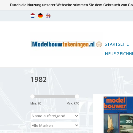
Durch die Nutzung unserer Webseite stimmen Sie dem Gebrauch von Coo
STARTSEITE
NEUE ZEICH
1982
De Modelbouwer 9
Jahrgang "De Mode
Min: €
0
Max: €
10
Ausgabe : 82.001
ZUM WARENKORB HI