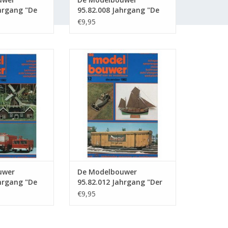
hrgang "De
95.82.008 Jahrgang "De
" Ausgabe :
Modelbouwer" Ausgabe :
€9,95
82.008 (PDF)
wer 95.82.011
De Modelbouwer 95.82.012
 Modelbouwer"
Jahrgang "Der Modellbauer"
82.011 (PDF)
Ausgabe : 82.012 (PDF)
RB HINZUFÜGEN
ZUM WARENKORB HINZUFÜGEN
uwer
De Modelbouwer
hrgang "De
95.82.012 Jahrgang "Der
" Ausgabe :
Modellbauer" Ausgabe :
€9,95
82.012 (PDF)