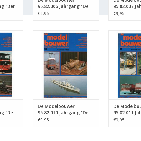
ng "Der
95.82.006 Jahrgang "De
95.82.007 Ja
sgabe :
Modelbouwer" Ausgabe :
Modelbouwer
€9,95
€9,95
82.006 (PDF)
82.007 (PDF)
5.82.009
De Modelbouwer 95.82.010
De Modelbou
lbouwer"
Jahrgang "De Modelbouwer"
Jahrgang "De
 (PDF)
Ausgabe : 82.010 (PDF)
Ausgabe : 
NZUFÜGEN
ZUM WARENKORB HINZUFÜGEN
ZUM WARENKO
De Modelbouwer
De Modelbo
ng "De
95.82.010 Jahrgang "De
95.82.011 Ja
sgabe :
Modelbouwer" Ausgabe :
Modelbouwer
€9,95
€9,95
82.010 (PDF)
82.011 (PDF)