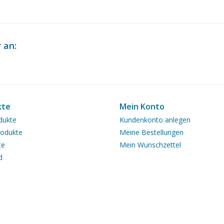
 an:
kte
Mein Konto
dukte
Kundenkonto anlegen
odukte
Meine Bestellungen
te
Mein Wunschzettel
d