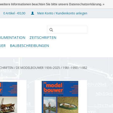
 weitere Informationen beachten Sie bitte unsere Datenschutzerklärung. »
0 Artikel - €0,00
Mein Konto / Kundenkonto anlegen
KUMENTATION
ZEITSCHRIFTEN
UER
BAUBESCHREIBUNGEN
SCHRIFTEN
/
DE MODELBOUWER 1936–2025
/
1981-1990
/
1982
wer 95.82.003
De Modelbouwer 95.82.004
 Modelbouwer"
Jahrgang "Der Modellbauer"
82.003 (PDF)
Ausgabe : 82.004 (PDF)
RB HINZUFÜGEN
ZUM WARENKORB HINZUFÜGEN