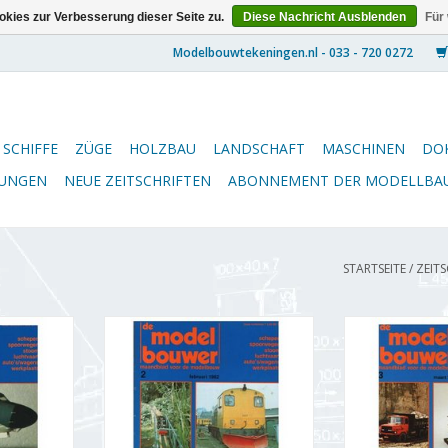
kies zur Verbesserung dieser Seite zu.
Diese Nachricht Ausblenden
Für
SCHIFFE
ZÜGE
HOLZBAU
LANDSCHAFT
MASCHINEN
DO
NUNGEN
NEUE ZEITSCHRIFTEN
ABONNEMENT DER MODELLBA
STARTSEITE
/
ZEIT
5.82.001
De Modelbouwer 95.82.002
De Modelbou
lbouwer"
Jahrgang "Der Modellbauer"
Jahrgang "De
 (PDF)
Ausgabe : 82.002 (PDF)
Ausgabe : 
NZUFÜGEN
ZUM WARENKORB HINZUFÜGEN
ZUM WARENKO