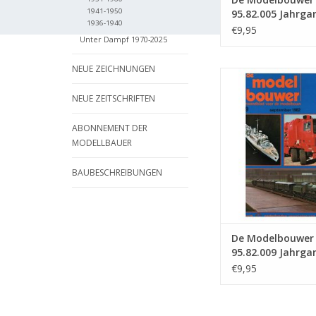
1941-1950
95.82.005 Jahrga
1936-1940
Modellbauer" Au
€9,95
Unter Dampf 1970-2025
82.005 (PDF)
NEUE ZEICHNUNGEN
De Modelbouwer 9
Jahrgang "De Mode
NEUE ZEITSCHRIFTEN
Ausgabe : 82.009
ZUM WARENKORB HI
ABONNEMENT DER
MODELLBAUER
BAUBESCHREIBUNGEN
De Modelbouwer
95.82.009 Jahrga
Modelbouwer" Au
€9,95
82.009 (PDF)