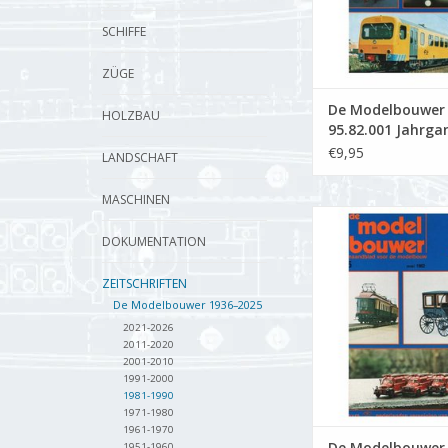
SCHIFFE
ZÜGE
De Modelbouwer
HOLZBAU
95.82.001 Jahrga
Modelbouwer" Au
€9,95
LANDSCHAFT
82.001 (PDF)
MASCHINEN
De Modelbouwer 9
Jahrgang "Der Mode
DOKUMENTATION
Ausgabe : 82.005
ZEITSCHRIFTEN
ZUM WARENKORB HI
De Modelbouwer 1936–2025
2021-2026
2011-2020
2001-2010
1991-2000
1981-1990
1971-1980
1961-1970
De Modelbouwer
1951-1960