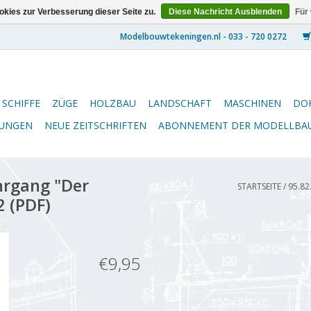
kies zur Verbesserung dieser Seite zu.
Diese Nachricht Ausblenden
Für
SCHIFFE
ZÜGE
HOLZBAU
LANDSCHAFT
MASCHINEN
DO
NUNGEN
NEUE ZEITSCHRIFTEN
ABONNEMENT DER MODELLBA
hrgang "Der
STARTSEITE
/
95.82
2 (PDF)
€9,95