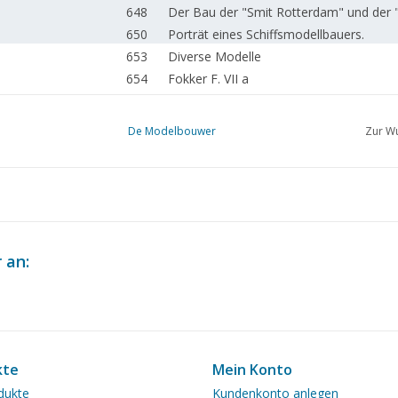
648
Der Bau der "Smit Rotterdam" und der 
650
Porträt eines Schiffsmodellbauers.
653
Diverse Modelle
654
Fokker F. VII a
655
Ein Maßstabsmodell 1:16 der Fokker TY.
658
Nationale Meisterschaften Flugzeug-M
De Modelbouwer
Zur Wu
660
Automodellbau im Maßstab HO TL 3
665
Mini-Auto-Umbau in HO
666
Stanley Steamer 1906
670
Ausstellen im Museumsschiff "de Buffel
671
2-B Tenderlok Nr. 91 NCS, später 7302
674
Die Fußplatte
 an:
675
Die Triebwagen omC 911-916 der NS
679
Oberleitung für Spur N (Zeichnung)
681
Maßskizzen für den Eisenbahnmodellbau
684
Maßskizzen von Güterwagen: ran an die
686
Zwei Utrechter HO-Anlagen
kte
Mein Konto
687
Bohrer schleifen TL 2 (Zeichnung)
dukte
Kundenkonto anlegen