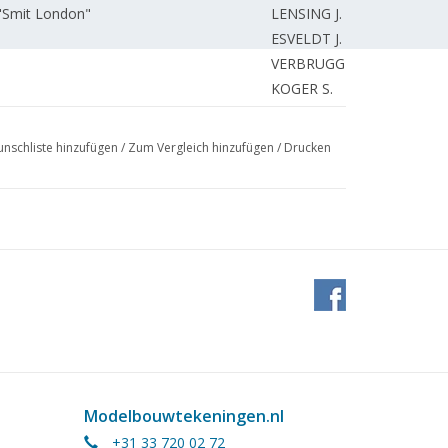
"Smit London"
LENSING J.
ESVELDT J.
VERBRUGGE G.
KOGER S.
IX (Zeichnung) TL 3
BROOS J.
aßstabsmodelle 1982
BOSMAN J.
nschliste hinzufügen
/
Zum Vergleich hinzufügen
/
Drucken
MARTENS J.
NAHON J.
MEYER R.
"
GROOT de W.
 NS
OUDES A.
NAHON J.
VERBOOM W.
HEEMELS J.
. Recticel Hubdachwagen. (Zeichnung)
OUWERKERK E.
 Arbeit
NAHON J.
BROEKMAN J.
Modelbouwtekeningen.nl
KLEIHEEG L.
+31 33 720 02 72