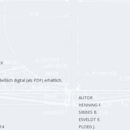
V.
lich digital (als PDF) erhältlich.
AUTOR
HENNING R.
SIBBES B.
ESVELDT E.
14
PLOEG J.