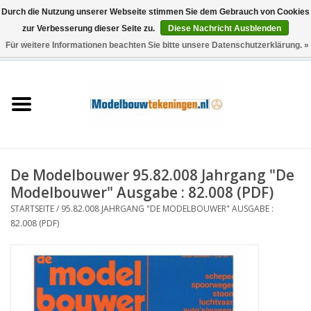
Durch die Nutzung unserer Webseite stimmen Sie dem Gebrauch von Cookies
zur Verbesserung dieser Seite zu.
Diese Nachricht Ausblenden
Für weitere Informationen beachten Sie bitte unsere Datenschutzerklärung. »
0 Artikel - €0,00
Startseite
Schiffe
Züge
De Modelbouwer 95.82.008 Jahrgang "De
Holzbau
Modelbouwer" Ausgabe : 82.008 (PDF)
STARTSEITE
/
95.82.008 JAHRGANG "DE MODELBOUWER" AUSGABE :
Landschaft
82.008 (PDF)
Maschinen
Dokumentation