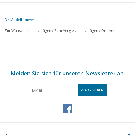
Herausgeber
Modelbouw MediaPrimair B.V.
De Modelbouwer
Diese Ausgabe von De Modelbouwer ist ausschließlich digital (als P
Zur Wunschliste hinzufügen
/
Zum Vergleich hinzufügen
/
Drucken
SEITE
BESCHREIBUNG
405
Von der Redaktion.
406
Ein Modell der Fokker F.VII b-3m (Zeichnung) TL 2
412
Die Fußplatte
413
Melden Sie sich für unseren Newsletter an:
Die Triebwagen Plan V-HO (Zeichnungen)
417
Die Motorwagen omC 901-908 der NS.
419
„Backertjes“ auf LGB.
ABONNIEREN
420
LEDs und Modellbau. (Schaltplan)
422
„Stahl-D“ in Zink. (Zeichnung)
424
Wettkampffahren mit Schiffsmodellen. TL 4
426
Fischereischoner der großen Bänke. TL 1
432
Orca, ein segelndes Modell.
433
Die Theorie in die Praxis umgesetzt.