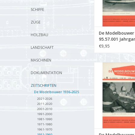
SCHIFFE
ZÜGE
De Modelbouwer
HOLZBAU
95.57.001 Jahrga
Modellbauer" Au
€9,95
LANDSCHAFT
57.001 (PDF)
MASCHINEN
De Modelbouwer 9
Jahrgang "Der Mode
DOKUMENTATION
Ausgabe : 57.005
ZEITSCHRIFTEN
ZUM WARENKORB HI
De Modelbouwer 1936–2025
2021-2026
2011-2020
2001-2010
1991-2000
1981-1990
1971-1980
1961-1970
De Modelbouwer
1951-1960