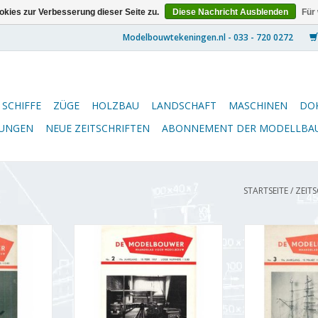
kies zur Verbesserung dieser Seite zu.
Diese Nachricht Ausblenden
Für
SCHIFFE
ZÜGE
HOLZBAU
LANDSCHAFT
MASCHINEN
DO
NUNGEN
NEUE ZEITSCHRIFTEN
ABONNEMENT DER MODELLBA
STARTSEITE
/
ZEIT
5.57.001
De Modelbouwer 95.57.002
De Modelbou
llbauer"
Jahrgang "De Modelbouwer"
Jahrgang "De
 (PDF)
Ausgabe : 57.002 (PDF)
Ausgabe : 
NZUFÜGEN
ZUM WARENKORB HINZUFÜGEN
ZUM WARENKO