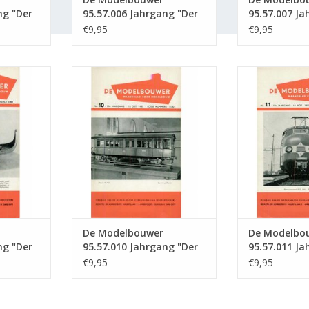
ng "Der
95.57.006 Jahrgang "Der
95.57.007 Ja
sgabe :
Modellbauer" Ausgabe :
Modellbauer
€9,95
€9,95
57.006 (PDF)
57.007 (PDF)
5.57.009
De Modelbouwer 95.57.010
De Modelbou
llbauer"
Jahrgang "Der Modellbauer"
Jahrgang "De
 (PDF)
Ausgabe : 57.010 (PDF)
Ausgabe : 
NZUFÜGEN
ZUM WARENKORB HINZUFÜGEN
ZUM WARENKO
De Modelbouwer
De Modelbo
ng "Der
95.57.010 Jahrgang "Der
95.57.011 Ja
sgabe :
Modellbauer" Ausgabe :
Modellbauer
€9,95
€9,95
57.010 (PDF)
57.011 (PDF)