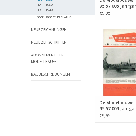
1941-1950
95.57.005 Jahrga
1936-1940
Modellbauer" Au
€9,95
Unter Dampf 1970-2025
57.005 (PDF)
NEUE ZEICHNUNGEN
De Modelbouwer 9
Jahrgang "Der Mode
NEUE ZEITSCHRIFTEN
Ausgabe : 57.009
ZUM WARENKORB HI
ABONNEMENT DER
MODELLBAUER
BAUBESCHREIBUNGEN
De Modelbouwer
95.57.009 Jahrga
Modellbauer" Au
€9,95
57.009 (PDF)