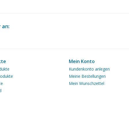
 an:
kte
Mein Konto
dukte
Kundenkonto anlegen
odukte
Meine Bestellungen
te
Mein Wunschzettel
d