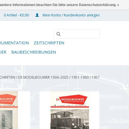
 weitere Informationen beachten Sie bitte unsere Datenschutzerklärung. »
0 Artikel - €0,00
Mein Konto / Kundenkonto anlegen
KUMENTATION
ZEITSCHRIFTEN
UER
BAUBESCHREIBUNGEN
SCHRIFTEN
/
DE MODELBOUWER 1936–2025
/
1951-1960
/
1957
wer 95.57.003
De Modelbouwer 95.57.004
r Modellbauer"
Jahrgang "Der Modellbauer"
57.003 (PDF)
Ausgabe : 57.004 (PDF)
RB HINZUFÜGEN
ZUM WARENKORB HINZUFÜGEN