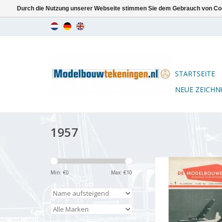
Durch die Nutzung unserer Webseite stimmen Sie dem Gebrauch von Coo
STARTSEITE
NEUE ZEICH
1957
De Modelbouwer 9
Jahrgang "Der Mode
Min: €
0
Max: €
10
Ausgabe : 57.001
ZUM WARENKORB HI