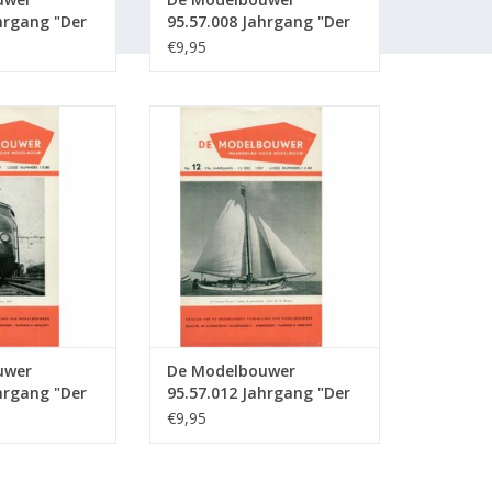
hrgang "Der
95.57.008 Jahrgang "Der
" Ausgabe :
Modellbauer" Ausgabe :
€9,95
57.008 (PDF)
wer 95.57.011
De Modelbouwer 95.57.012
r Modellbauer"
Jahrgang "Der Modellbauer"
57.011 (PDF)
Ausgabe : 57.012 (PDF)
RB HINZUFÜGEN
ZUM WARENKORB HINZUFÜGEN
uwer
De Modelbouwer
hrgang "Der
95.57.012 Jahrgang "Der
" Ausgabe :
Modellbauer" Ausgabe :
€9,95
57.012 (PDF)