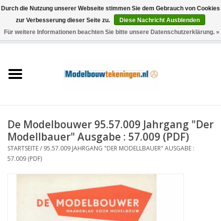
Durch die Nutzung unserer Webseite stimmen Sie dem Gebrauch von Cookies
zur Verbesserung dieser Seite zu.
Diese Nachricht Ausblenden
Für weitere Informationen beachten Sie bitte unsere Datenschutzerklärung. »
0 Artikel - €0,00
Startseite
Schiffe
Züge
De Modelbouwer 95.57.009 Jahrgang "Der
Holzbau
Modellbauer" Ausgabe : 57.009 (PDF)
STARTSEITE
/
95.57.009 JAHRGANG "DER MODELLBAUER" AUSGABE :
Landschaft
57.009 (PDF)
Maschinen
Dokumentation