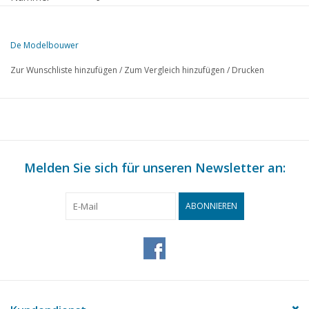
Herausgeber
Modelbouw MediaPrimair B.V.
De Modelbouwer
Diese Ausgabe von Der Modellbauer ist ausschließlich digital (als PD
Zur Wunschliste hinzufügen
/
Zum Vergleich hinzufügen
/
Drucken
SEITE
BESCHREIBUNG
153
Von der Fußplatte - auf der Brücke.
155
Ein Modell des Oseberg-Schiffes. (Zeichnung)
162
Modell-Dampfmaschine von Bosman SR.
164
Melden Sie sich für unseren Newsletter an:
Der TEE fährt, (Zeichnung)
164
N.S. Petroleumlaternen für 1 : 87
167
Weichenschutz. (Schema)
ABONNIEREN
168
Gleispläne für Anfänger.
170
Wir haben auch für Sie gestöbert.
171
Automatische Streckenabschnittsicherung mit Relais. (Sche
173
Modelle von Häusern.
174
Clubnachrichten.
176
Buchbesprechung