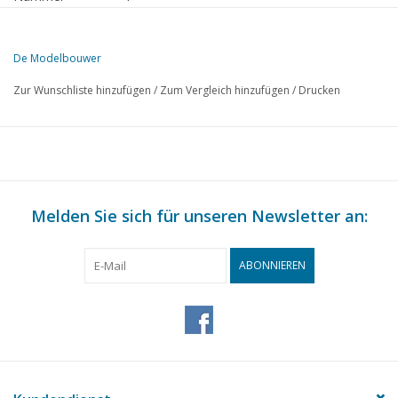
Herausgeber
Modelbouw MediaPrimair B.V.
De Modelbouwer
Diese Ausgabe von Der Modellbauer ist ausschließlich digital (als PD
Zur Wunschliste hinzufügen
/
Zum Vergleich hinzufügen
/
Drucken
S.
BESCHREIBUNG
57
Von der Fußplatte - auf der Brücke.
59
Modell eines Küstenfrachters Maßstab 1 : 500. (Zeichnung)
61
"Jubelé" Modelljacht der belgischen "Nationalen Serie".(Zei
64
Melden Sie sich für unseren Newsletter an:
Die "erste" Baubeschreibung ho in niederländischer Sprache
65
Diesel-Rangierlok "Deutz" (Zeichnung)
69
Modell einer liegenden Dampfmaschine.
ABONNIEREN
73
Etwas über Gewichte von Modelllokomotiven.
74
Buchbesprechung
75
Automatische Streckenabschnitts-Sicherung mit Relais. (Sc