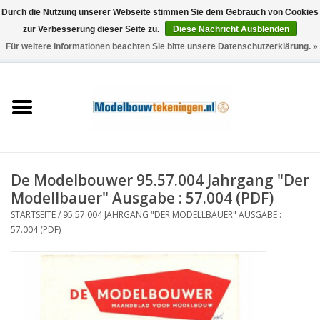
Durch die Nutzung unserer Webseite stimmen Sie dem Gebrauch von Cookies
zur Verbesserung dieser Seite zu.
Diese Nachricht Ausblenden
Für weitere Informationen beachten Sie bitte unsere Datenschutzerklärung. »
0 Artikel - €0,00
Startseite
Schiffe
Züge
De Modelbouwer 95.57.004 Jahrgang "Der
Holzbau
Modellbauer" Ausgabe : 57.004 (PDF)
STARTSEITE
/
95.57.004 JAHRGANG "DER MODELLBAUER" AUSGABE :
Landschaft
57.004 (PDF)
Maschinen
Dokumentation