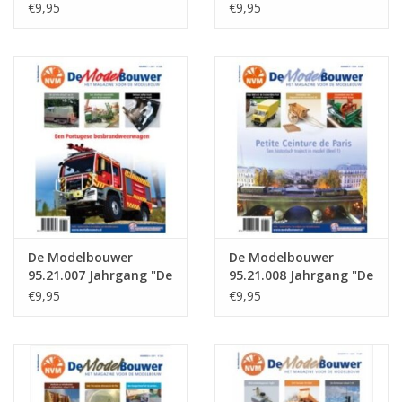
Modelbouwer"
Modelbouwer"
€9,95
€9,95
Ausgabe : 21.005 (PDF)
Ausgabe : 21.006 (PDF)
De Modelbouwer
De Modelbouwer
95.21.007 Jahrgang "De
95.21.008 Jahrgang "De
Modelbouwer"
Modelbouwer"
€9,95
€9,95
Ausgabe : 21.007 (PDF)
Ausgabe : 21.008 (PDF)