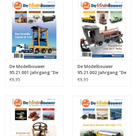
Zeitschriften
Neue Zeichnungen
NEUE ZEITSCHRIFTEN
ABONNEMENT DER
De Modelbouwer
De Modelbouwer
MODELLBAUER
95.21.001 Jahrgang "De
95.21.002 Jahrgang "De
Modelbouwer"
Modelbouwer"
€9,95
€9,95
Ausgabe : 21.001 (PDF)
Ausgabe : 21.002 (PDF)
Baubeschreibungen