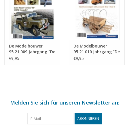
De Modelbouwer
De Modelbouwer
95.21.009 Jahrgang "De
95.21.010 Jahrgang "De
Modelbouwer"
Modelbouwer"
€9,95
€9,95
Ausgabe : 95.21.009
Ausgabe : 21.010 (PDF)
(PDF)
Melden Sie sich für unseren Newsletter an:
ABONNIEREN