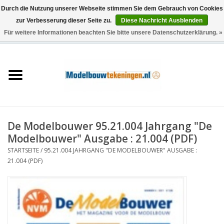
Durch die Nutzung unserer Webseite stimmen Sie dem Gebrauch von Cookies
zur Verbesserung dieser Seite zu.
Diese Nachricht Ausblenden
Für weitere Informationen beachten Sie bitte unsere Datenschutzerklärung. »
0 Artikel - €0,00
Startseite
Schiffe
Züge
De Modelbouwer 95.21.004 Jahrgang "De
Holzbau
Modelbouwer" Ausgabe : 21.004 (PDF)
STARTSEITE
/
95.21.004 JAHRGANG "DE MODELBOUWER" AUSGABE :
Landschaft
21.004 (PDF)
Maschinen
Dokumentation