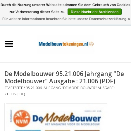
Durch die Nutzung unserer Webseite stimmen Sie dem Gebrauch von Cookies
zur Verbesserung dieser Seite zu.
Diese Nachricht Ausblenden
Für weitere Informationen beachten Sie bitte unsere Datenschutzerklärung. »
0 Artikel - €0,00
Startseite
Schiffe
Züge
De Modelbouwer 95.21.006 Jahrgang "De
Holzbau
Modelbouwer" Ausgabe : 21.006 (PDF)
STARTSEITE
/
95.21.006 JAHRGANG "DE MODELBOUWER" AUSGABE :
Landschaft
21.006 (PDF)
Maschinen
Dokumentation