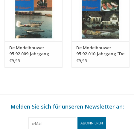
De Modelbouwer
De Modelbouwer
95.92.009 Jahrgang
95.92.010 Jahrgang "De
"Der Modellbauer"
Modelbouwer"
€9,95
€9,95
Ausgabe : 92.009 (PDF)
Ausgabe : 92.010 (PDF)
Melden Sie sich für unseren Newsletter an:
ABONNIEREN