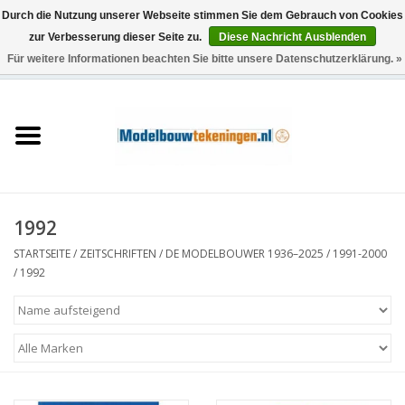
Durch die Nutzung unserer Webseite stimmen Sie dem Gebrauch von Cookies
zur Verbesserung dieser Seite zu.
Diese Nachricht Ausblenden
Für weitere Informationen beachten Sie bitte unsere Datenschutzerklärung. »
0 Artikel - €0,00
Startseite
Schiffe
Züge
1992
Holzbau
STARTSEITE
/
ZEITSCHRIFTEN
/
DE MODELBOUWER 1936–2025
/
1991-2000
/
1992
Landschaft
Maschinen
Dokumentation