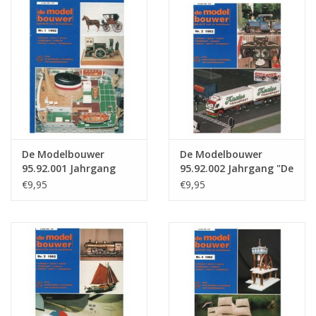
Zeitschriften
Neue Zeichnungen
NEUE ZEITSCHRIFTEN
ABONNEMENT DER
De Modelbouwer
De Modelbouwer
MODELLBAUER
95.92.001 Jahrgang
95.92.002 Jahrgang "De
"Der Modellbauer"
Modelbouwer"
€9,95
€9,95
Ausgabe : 92.001 (PDF)
Ausgabe : 92.002 (PDF)
Baubeschreibungen