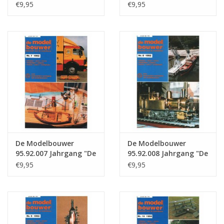
Modelbouwer"
Modelbouwer"
€9,95
€9,95
Ausgabe : 92.005 (PDF)
Ausgabe : 92.006 (PDF)
De Modelbouwer
De Modelbouwer
95.92.007 Jahrgang "De
95.92.008 Jahrgang "De
Modelbouwer"
Modelbouwer"
€9,95
€9,95
Ausgabe : 92.007 (PDF)
Ausgabe : 92.008 (PDF)