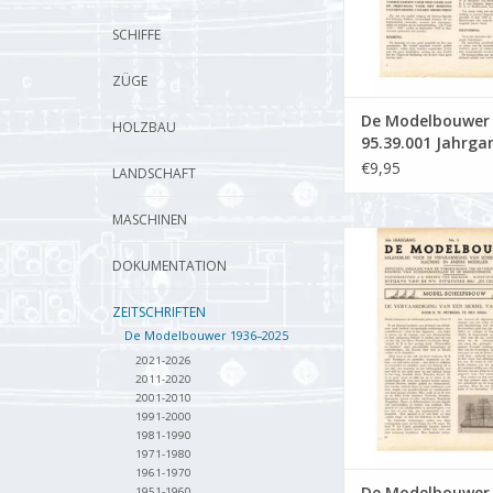
SCHIFFE
ZÜGE
De Modelbouwer
HOLZBAU
95.39.001 Jahrga
Modellbauer" Au
€9,95
LANDSCHAFT
39.001 (PDF)
MASCHINEN
De Modelbouwer 9
Jahrgang "Der Mode
DOKUMENTATION
Ausgabe : 39.005
ZEITSCHRIFTEN
ZUM WARENKORB HI
De Modelbouwer 1936–2025
2021-2026
2011-2020
2001-2010
1991-2000
1981-1990
1971-1980
1961-1970
De Modelbouwer
1951-1960