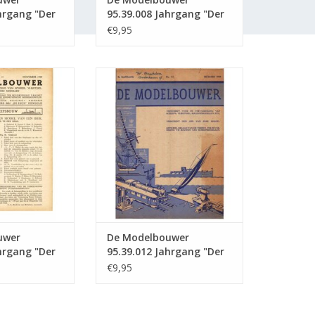
hrgang "Der
95.39.008 Jahrgang "Der
" Ausgabe :
Modellbauer" Ausgabe :
€9,95
39.008 (PDF)
wer 95.39.011
De Modelbouwer 95.39.012
r Modellbauer"
Jahrgang "Der Modellbauer"
39.011 (PDF)
Ausgabe : 39.012 (PDF)
RB HINZUFÜGEN
ZUM WARENKORB HINZUFÜGEN
uwer
De Modelbouwer
hrgang "Der
95.39.012 Jahrgang "Der
" Ausgabe :
Modellbauer" Ausgabe :
€9,95
39.012 (PDF)