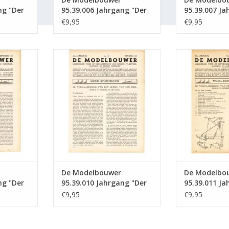
ng "Der
95.39.006 Jahrgang "Der
95.39.007 Ja
sgabe :
Modellbauer" Ausgabe :
Modellbauer
€9,95
€9,95
39.006 (PDF)
39.007 (PDF)
5.39.009
De Modelbouwer 95.39.010
De Modelbou
llbauer"
Jahrgang "Der Modellbauer"
Jahrgang "De
 (PDF)
Ausgabe : 39.010 (PDF)
Ausgabe : 
NZUFÜGEN
ZUM WARENKORB HINZUFÜGEN
ZUM WARENKO
De Modelbouwer
De Modelbo
ng "Der
95.39.010 Jahrgang "Der
95.39.011 Ja
sgabe :
Modellbauer" Ausgabe :
Modellbauer
€9,95
€9,95
39.010 (PDF)
39.011 (PDF)