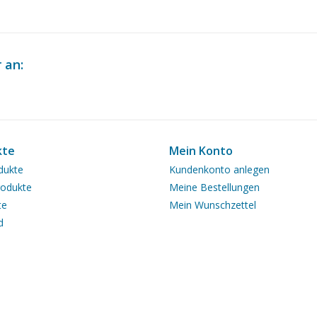
 an:
kte
Mein Konto
dukte
Kundenkonto anlegen
odukte
Meine Bestellungen
te
Mein Wunschzettel
d