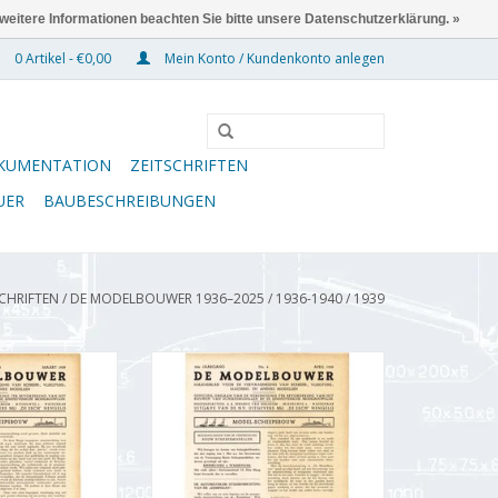
 weitere Informationen beachten Sie bitte unsere Datenschutzerklärung. »
0 Artikel - €0,00
Mein Konto / Kundenkonto anlegen
KUMENTATION
ZEITSCHRIFTEN
UER
BAUBESCHREIBUNGEN
SCHRIFTEN
/
DE MODELBOUWER 1936–2025
/
1936-1940
/
1939
wer 95.39.003
De Modelbouwer 95.39.004
 Modelbouwer"
Jahrgang "Der Modellbauer"
39.003 (PDF)
Ausgabe : 39.004 (PDF)
RB HINZUFÜGEN
ZUM WARENKORB HINZUFÜGEN