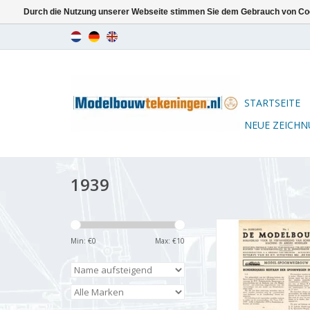
Durch die Nutzung unserer Webseite stimmen Sie dem Gebrauch von Coo
STARTSEITE
NEUE ZEICH
1939
De Modelbouwer 9
Jahrgang "Der Mode
Min: €
0
Max: €
10
Ausgabe : 39.001
ZUM WARENKORB HI