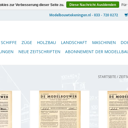
kies zur Verbesserung dieser Seite zu.
Diese Nachricht Ausblenden
Für
SCHIFFE
ZÜGE
HOLZBAU
LANDSCHAFT
MASCHINEN
DO
NUNGEN
NEUE ZEITSCHRIFTEN
ABONNEMENT DER MODELLBA
STARTSEITE
/
ZEIT
5.39.001
De Modelbouwer 95.39.002
De Modelbou
llbauer"
Jahrgang "De Modelbouwer"
Jahrgang "De
 (PDF)
Ausgabe : 39.002 (PDF)
Ausgabe : 
NZUFÜGEN
ZUM WARENKORB HINZUFÜGEN
ZUM WARENKO