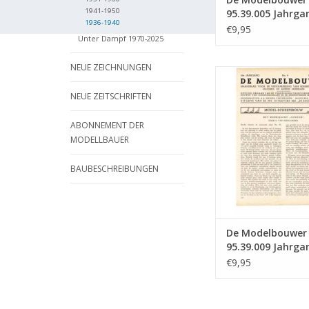
1941-1950
95.39.005 Jahrga
1936-1940
Modellbauer" Au
€9,95
Unter Dampf 1970-2025
39.005 (PDF)
NEUE ZEICHNUNGEN
De Modelbouwer 9
Jahrgang "Der Mode
NEUE ZEITSCHRIFTEN
Ausgabe : 39.009
ZUM WARENKORB HI
ABONNEMENT DER
MODELLBAUER
BAUBESCHREIBUNGEN
De Modelbouwer
95.39.009 Jahrga
Modellbauer" Au
€9,95
39.009 (PDF)