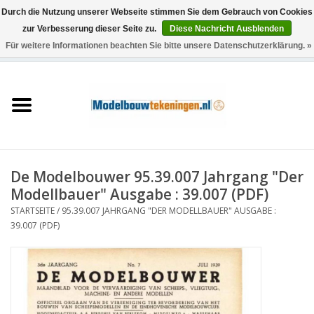
Durch die Nutzung unserer Webseite stimmen Sie dem Gebrauch von Cookies
zur Verbesserung dieser Seite zu.
Diese Nachricht Ausblenden
Für weitere Informationen beachten Sie bitte unsere Datenschutzerklärung. »
0 Artikel - €0,00
Startseite
Schiffe
Züge
De Modelbouwer 95.39.007 Jahrgang "Der
Holzbau
Modellbauer" Ausgabe : 39.007 (PDF)
STARTSEITE
/
95.39.007 JAHRGANG "DER MODELLBAUER" AUSGABE :
Landschaft
39.007 (PDF)
Maschinen
Dokumentation