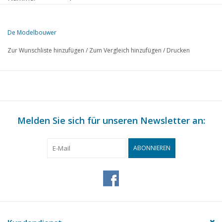
Herausgeber
Modelbouw MediaPrimair B.V.
De Modelbouwer
Diese Ausgabe von Der Modellbauer ist ausschließlich digital (als PD
Zur Wunschliste hinzufügen
/
Zum Vergleich hinzufügen
/
Drucken
SEITE
BESCHREIBUNG
97
BRIGG "Irene" (Zeichnung Nr. 72, 73, 83, 89)
103
Lok N.S. 1701 - 1835 (Zeichnung 81 und 82)
105
Friesische Stuhluhr (Zeichnung 76, 77, 78, 79)
108
Melden Sie sich für unseren Newsletter an:
Briefe unserer Leser.
110
Ausstellung der T.E.M.C. Tilburg, abgehalten.
112
Clubnachrichten.
ABONNIEREN