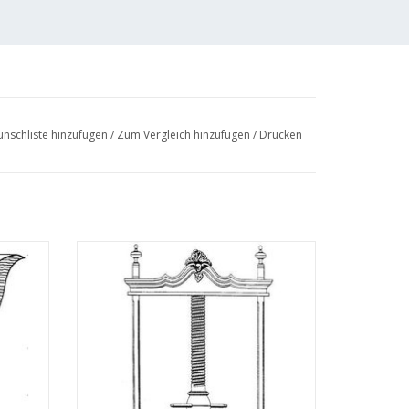
nschliste hinzufügen
/
Zum Vergleich hinzufügen
/
Drucken
nung
MBT Wäschepresse - Bauzeichnung
Maßstab 1 : N/A (45.26.005)
EN
ZUM WARENKORB HINZUFÜGEN
r Kosten von
n"