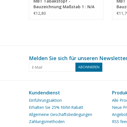
MBT Tabakstopf -
MBT 
Bauzeichnung Maßstab 1 : N/A
Bauz
(45.26.011)
(45.2
€12,80
€11,7
Melden Sie sich für unseren Newsletter
ABONNIEREN
Kundendienst
Produ
Einführungsaktion
Alle Pro
Erhalten Sie 25% NVM-Rabatt
Neue Pr
Allgemeine Geschäftsbedingungen
Angebo
Zahlungsmethoden
RSS fee