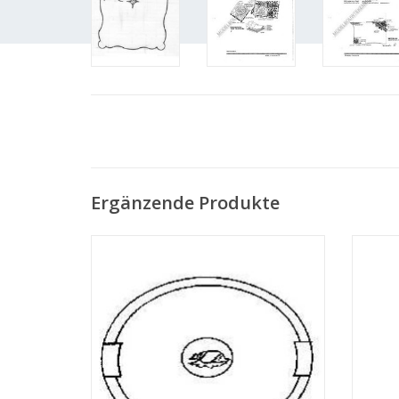
Ergänzende Produkte
MBT Ellipsenförmiges Serviertablett -
MB
Bauzeichnung Maßstab 1 : N/A (45.26.001)
Bauzei
ZUM WARENKORB HINZUFÜGEN
Z