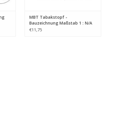
ng
MBT Tabakstopf -
Bauzeichnung Maßstab 1 : N/A
(45.26.010)
€11,75