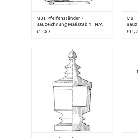
MBT Pfeifenständer -
MBT 
Bauzeichnung Maßstab 1 : N/A
Bauz
(45.26.006)
(45.2
€12,80
€11,7
MBT Tabakstopf - Bauzeichnung Maßstab
MBT Te
1 : N/A (45.26.011)
ZUM WARENKORB HINZUFÜGEN
Z