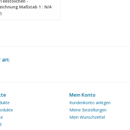
Teestövchen -
eichnung Maßstab 1 : N/A
6.012)
5
 an:
kte
Mein Konto
dukte
Kundenkonto anlegen
odukte
Meine Bestellungen
te
Mein Wunschzettel
d