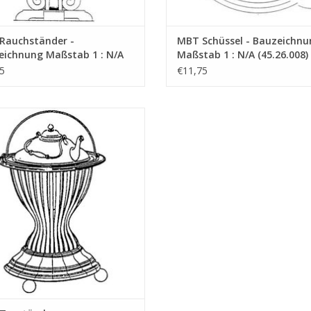
Rauchständer -
MBT Schüssel - Bauzeichnu
eichnung Maßstab 1 : N/A
Maßstab 1 : N/A (45.26.008)
6.007)
5
€11,75
estövchen - Bauzeichnung Maßstab
1 : N/A (45.26.012)
UM WARENKORB HINZUFÜGEN