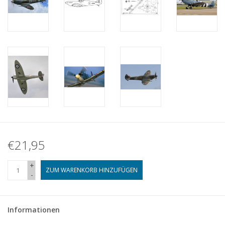
€21,95
+
ZUM WARENKORB HINZUFÜGEN
-
Informationen