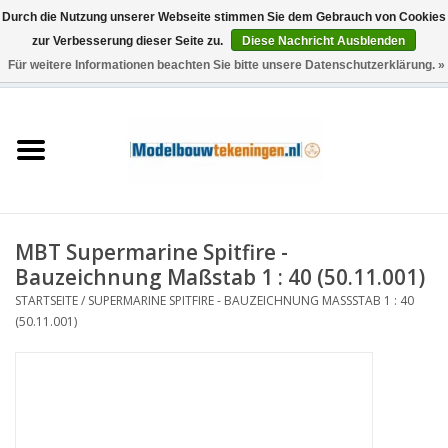
Durch die Nutzung unserer Webseite stimmen Sie dem Gebrauch von Cookies
zur Verbesserung dieser Seite zu.
Diese Nachricht Ausblenden
Für weitere Informationen beachten Sie bitte unsere Datenschutzerklärung. »
0 Artikel - €0,00
Startseite
Schiffe
Züge
MBT Supermarine Spitfire -
Holzbau
Bauzeichnung Maßstab 1 : 40 (50.11.001)
STARTSEITE
/
SUPERMARINE SPITFIRE - BAUZEICHNUNG MASSSTAB 1 : 40 (
Landschaft
50.11.001)
Maschinen
Dokumentation