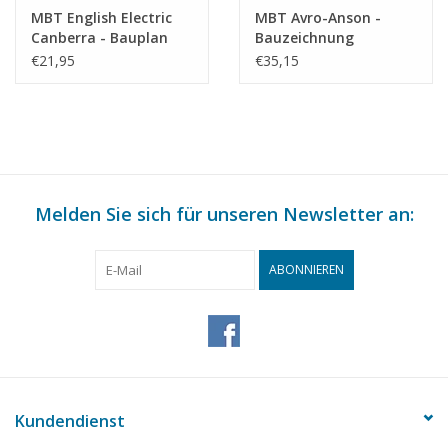
MBT English Electric
MBT Avro-Anson -
Canberra - Bauplan
Bauzeichnung
Maßstab 1 : 72
Maßstab 1 : 25
€21,95
€35,15
(50.11.004)
(50.11.016)
Melden Sie sich für unseren Newsletter an:
ABONNIEREN
Kundendienst