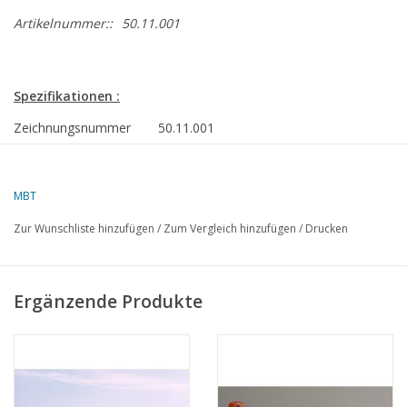
Artikelnummer::
50.11.001
Spezifikationen :
Zeichnungsnummer
50.11.001
Autor
J.J. van Tol
MBT
Beschreibung
Supermarine Spitfire
Zur Wunschliste hinzufügen
/
Zum Vergleich hinzufügen
/
Drucken
Qualität
eine Maßskizze mit begrenzten
Daten
Ì´Ì_
Schwierigkeitsgrad
Ergänzende Produkte
Maßstab
1 : 40
Anzahl Blätter A00
0
Anzahl Blätter A0
0