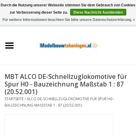
Durch die Nutzung unserer Webseite stimmen Sie dem Gebrauch von Cookies
zur Verbesserung dieser Seite zu.
Diese Nachricht Ausblenden
Für weitere Informationen beachten Sie bitte unsere Datenschutzerklärung. »
0 Artikel - €0,00
Startseite
Schiffe
Züge
MBT ALCO DE-Schnellzuglokomotive für
Holzbau
Spur H0 - Bauzeichnung Maßstab 1 : 87
(20.52.001)
Landschaft
STARTSEITE
/
ALCO DE-SCHNELLZUGLOKOMOTIVE FÜR SPUR H0 -
BAUZEICHNUNG MASSSTAB 1 : 87 (20.52.001)
Maschinen
Dokumentation