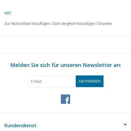
0: Blätter A4
MBT
0: Blätter A4 Text
Zur Wunschliste hinzufügen
/
Zum Vergleich hinzufügen
/
Drucken
Besonderheiten: de Modelbouwer 1956/9
Melden Sie sich für unseren Newsletter an:
ABONNIEREN
Kundendienst