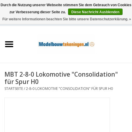
Durch die Nutzung unserer Webseite stimmen Sie dem Gebrauch von Cookies
zur Verbesserung dieser Seite zu.
Diese Nachricht Ausblenden
Für weitere Informationen beachten Sie bitte unsere Datenschutzerklärung. »
0 Artikel - €0,00
Startseite
Schiffe
Züge
MBT 2-8-0 Lokomotive "Consolidation"
Holzbau
für Spur H0
STARTSEITE
/
2-8-0 LOKOMOTIVE "CONSOLIDATION" FÜR SPUR H0
Landschaft
Maschinen
Dokumentation