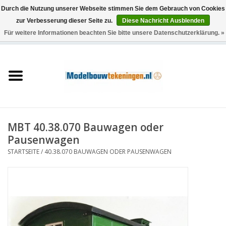
Durch die Nutzung unserer Webseite stimmen Sie dem Gebrauch von Cookies
zur Verbesserung dieser Seite zu.
Diese Nachricht Ausblenden
Für weitere Informationen beachten Sie bitte unsere Datenschutzerklärung. »
0 Artikel - €0,00
Startseite
Schiffe
Züge
MBT 40.38.070 Bauwagen oder
Holzbau
Pausenwagen
STARTSEITE
/
40.38.070 BAUWAGEN ODER PAUSENWAGEN
Landschaft
Maschinen
Dokumentation