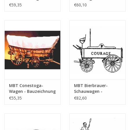
Bauzeichnung
Bauzeichnung
€59,35
€60,10
Maßstab 1 : 8
Maßstab 1 : 8
(40.38.001)
(40.38.002)
MBT Conestoga-
MBT Bierbrauer-
Wagen - Bauzeichnung
Schauwagen -
Maßstab 1 : 8
Bauzeichnung
€55,35
€82,60
(40.38.003)
Maßstab 1 : 8
(40.38.004)