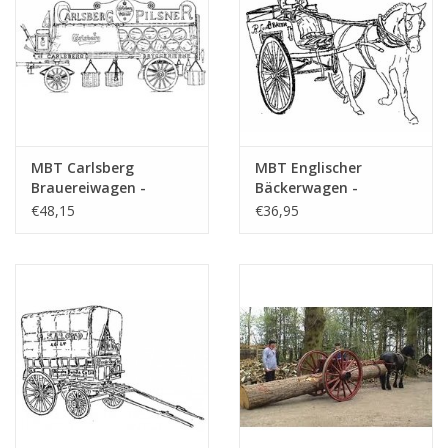
MBT Carlsberg
MBT Englischer
Brauereiwagen -
Bäckerwagen -
Bauzeichnung
Bauzeichnung
€48,15
€36,95
Maßstab 1 : 10
Maßstab 1 : 8
(40.38.005)
(40.38.006)