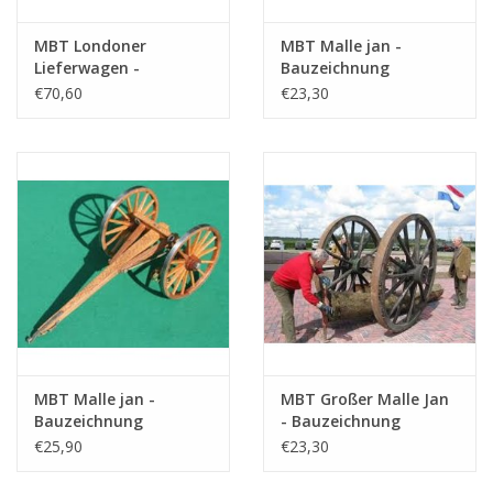
MBT Londoner
MBT Malle jan -
Lieferwagen -
Bauzeichnung
Bauzeichnung
Maßstab 1 : 8
€70,60
€23,30
Maßstab 1 : 8
(40.38.008)
(40.38.007)
MBT Malle jan -
MBT Großer Malle Jan
Bauzeichnung
- Bauzeichnung
Maßstab 1 : 8
Maßstab 1 : 12
€25,90
€23,30
(40.38.009)
(40.38.010)