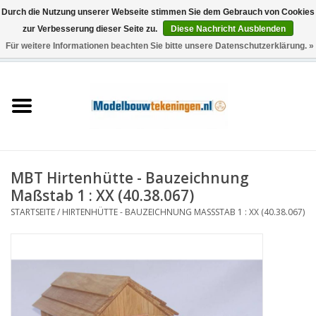
Durch die Nutzung unserer Webseite stimmen Sie dem Gebrauch von Cookies
zur Verbesserung dieser Seite zu.
Diese Nachricht Ausblenden
Für weitere Informationen beachten Sie bitte unsere Datenschutzerklärung. »
0 Artikel - €0,00
Startseite
Schiffe
Züge
MBT Hirtenhütte - Bauzeichnung
Holzbau
Maßstab 1 : XX (40.38.067)
STARTSEITE
/
HIRTENHÜTTE - BAUZEICHNUNG MASSSTAB 1 : XX (40.38.067)
Landschaft
Maschinen
Dokumentation