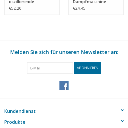
oszillierende
Dampfmaschine
Dampfmaschine für
"Krekel" -
€52,20
€24,45
Raddampfer -
Bauzeichnung
Bauzeichnung
Maßstab 1 : N/A
Maßstab 1 : N/A
(60.01.011)
(60.01.009)
Melden Sie sich für unseren Newsletter an:
ABONNIEREN
Kundendienst
Produkte