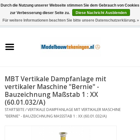
Durch die Nutzung unserer Webseite stimmen Sie dem Gebrauch von Cookies
zur Verbesserung dieser Seite zu.
Diese Nachricht Ausblenden
Für weitere Informationen beachten Sie bitte unsere Datenschutzerklärung. »
0 Artikel - €0,00
Startseite
Schiffe
Züge
MBT Vertikale Dampfanlage mit
Holzbau
vertikaler Maschine "Bernie" -
Bauzeichnung Maßstab 1 : XX
Landschaft
(60.01.032/A)
STARTSEITE
/
VERTIKALE DAMPFANLAGE MIT VERTIKALER MASCHINE
"BERNIE" - BAUZEICHNUNG MASSSTAB 1 : XX (60.01.032/A)
Maschinen
Dokumentation