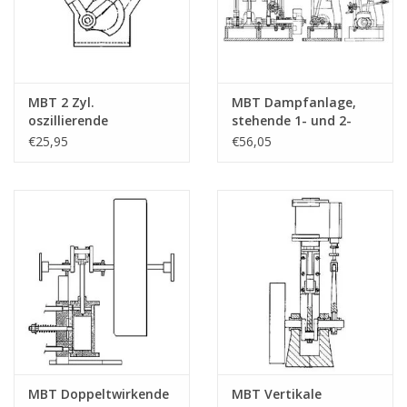
MBT 2 Zyl.
MBT Dampfanlage,
oszillierende
stehende 1- und 2-
Dampfmaschine in V-
Zylindermaschine mit
€25,95
€56,05
Form - Bauzeichnung
Kessel und
Maßstab 1 : N/A
Hilfsausrüstung -
(60.01.007)
Bauzeichnung
Maßstab 1 : N/A
(60.01.008)
MBT Doppeltwirkende
MBT Vertikale