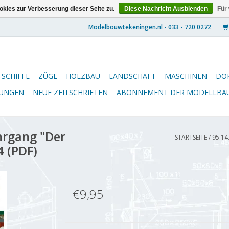
kies zur Verbesserung dieser Seite zu.
Diese Nachricht Ausblenden
Für
SCHIFFE
ZÜGE
HOLZBAU
LANDSCHAFT
MASCHINEN
DO
NUNGEN
NEUE ZEITSCHRIFTEN
ABONNEMENT DER MODELLBA
hrgang "Der
STARTSEITE
/
95.14
4 (PDF)
€9,95