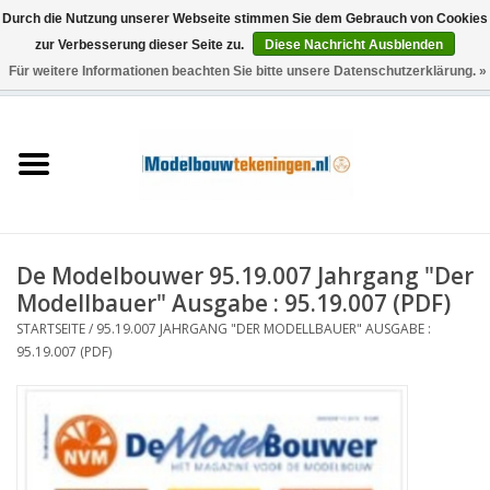
Durch die Nutzung unserer Webseite stimmen Sie dem Gebrauch von Cookies
zur Verbesserung dieser Seite zu.
Diese Nachricht Ausblenden
Für weitere Informationen beachten Sie bitte unsere Datenschutzerklärung. »
0 Artikel - €0,00
Startseite
Schiffe
Züge
De Modelbouwer 95.19.007 Jahrgang "Der
Holzbau
Modellbauer" Ausgabe : 95.19.007 (PDF)
STARTSEITE
/
95.19.007 JAHRGANG "DER MODELLBAUER" AUSGABE :
Landschaft
95.19.007 (PDF)
Maschinen
Dokumentation