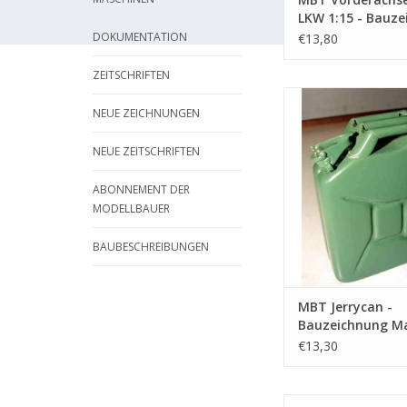
LKW 1:15 - Bauz
Maßstab 1 : XX
DOKUMENTATION
€13,80
(40.06.005)
ZEITSCHRIFTEN
MBT Jerrycan - Bau
NEUE ZEICHNUNGEN
Maßstab 1 : XX (40
ZUM WARENKORB HI
NEUE ZEITSCHRIFTEN
ABONNEMENT DER
MODELLBAUER
BAUBESCHREIBUNGEN
MBT Jerrycan -
Bauzeichnung M
: XX (40.06.001)
€13,30
Hydraulikölt