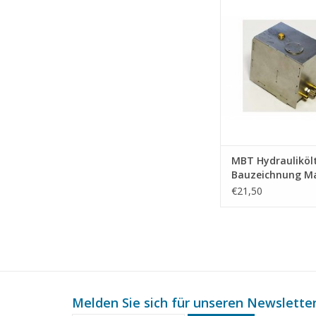
ZUM WARENKORB HI
MBT Hydrauliköl
Bauzeichnung M
: XX (40.05.002)
€21,50
Melden Sie sich für unseren Newsletter