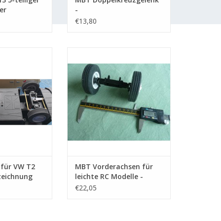
er
-
Konstruktionszeichnung
€13,80
Maßstab 1 : XX
(40.06.011)
VW T2 Dickie
Vorderachsen für leichte RC
Modelle
RB HINZUFÜGEN
ZUM WARENKORB HINZUFÜGEN
für VW T2
MBT Vorderachsen für
zeichnung
leichte RC Modelle -
 XX
Bauzeichnung Maßstab 1
€22,05
: XX (40.06.004)