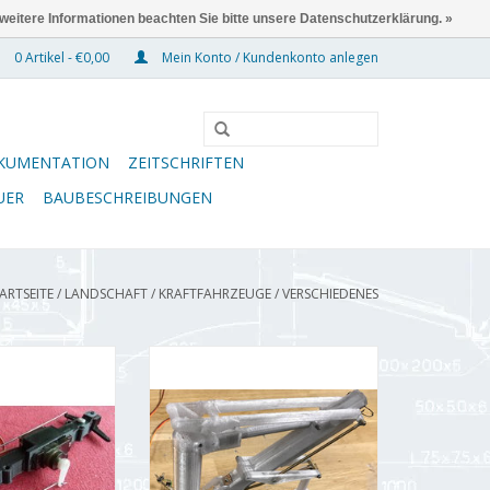
 weitere Informationen beachten Sie bitte unsere Datenschutzerklärung. »
0 Artikel - €0,00
Mein Konto / Kundenkonto anlegen
KUMENTATION
ZEITSCHRIFTEN
UER
BAUBESCHREIBUNGEN
ARTSEITE
/
LANDSCHAFT
/
KRAFTFAHRZEUGE
/
VERSCHIEDENES
mit Servo, für
Ladekran
dico
ZUM WARENKORB HINZUFÜGEN
RB HINZUFÜGEN