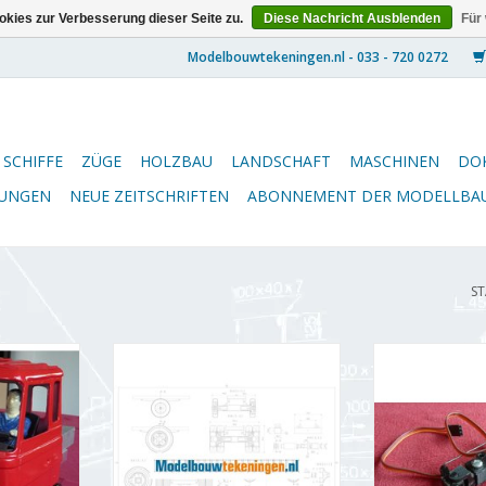
kies zur Verbesserung dieser Seite zu.
Diese Nachricht Ausblenden
Für
SCHIFFE
ZÜGE
HOLZBAU
LANDSCHAFT
MASCHINEN
DO
NUNGEN
NEUE ZEITSCHRIFTEN
ABONNEMENT DER MODELLBA
ST
ine
Hinterachsen für leichte RC
Vorderachse 
Modelle
We
NZUFÜGEN
ZUM WARENKORB HINZUFÜGEN
ZUM WARENKO