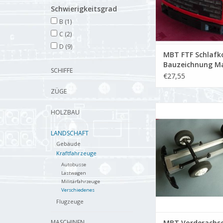
Schwierigkeitsgrad
B
(1)
C
(2)
D
(9)
MBT FTF Schlafko
Bauzeichnung M
SCHIFFE
: XX (40.06.003)
€27,55
ZÜGE
Vorderachse für RC
HOLZBAU
ZUM WARENKORB HI
LANDSCHAFT
Gebäude
Kraftfahrzeuge
Autobusse
Lastwagen
Militärfahrzeuge
Verschiedenes
Flugzeuge
MASCHINEN
MBT Vorderachse