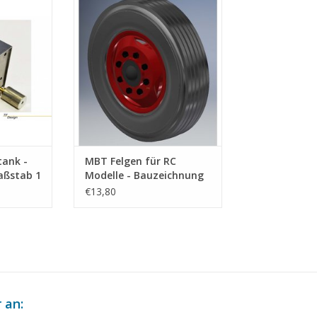
NZUFÜGEN
ZUM WARENKORB HINZUFÜGEN
tank -
MBT Felgen für RC
aßstab 1
Modelle - Bauzeichnung
Maßstab 1 : XX
€13,80
(40.06.008)
 an: