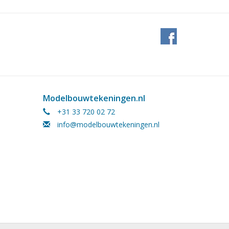
n 8“ (ca. 1890–1900)
Modelbouwtekeningen.nl
; Riggplan; Details
+31 33 720 02 72
info@modelbouwtekeningen.nl