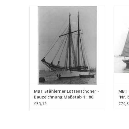
MBT Stählerner Lotsenschoner -
MBT St
Bauzeichnung Maßstab 1 : 80 (10.04.003)
den
ZUM WARENKORB HINZUFÜGEN
Z
MBT Stählerner Lotsenschoner -
MBT 
Bauzeichnung Maßstab 1 : 80
"Nr. 
(10.04.003)
Bauz
€35,15
€74,8
(10.0