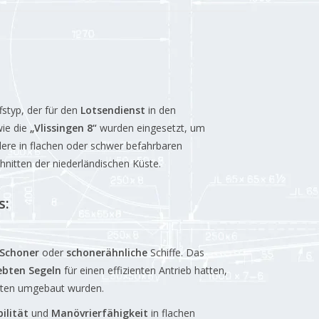
ffstyp, der für den
Lotsendienst
in den
wie die
„Vlissingen 8“
wurden eingesetzt, um
ndere in flachen oder schwer befahrbaren
nitten der niederländischen Küste.
s:
Schoner
oder
schonerähnliche
Schiffe. Das
bten Segeln
für einen effizienten Antrieb hatten,
ooten umgebaut wurden.
ilität
und
Manövrierfähigkeit
in flachen