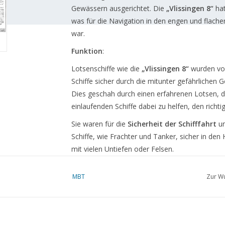
Gewässern ausgerichtet. Die
„Vlissingen 8“
hat
was für die Navigation in den engen und flache
war.
Funktion
:
Lotsenschiffe wie die
„Vlissingen 8“
wurden v
Schiffe sicher durch die mitunter gefährlichen 
Dies geschah durch einen erfahrenen Lotsen, d
einlaufenden Schiffe dabei zu helfen, den richt
Sie waren für die
Sicherheit der Schifffahrt
un
Schiffe, wie Frachter und Tanker, sicher in den
mit vielen Untiefen oder Felsen.
Einsatz und Geschichte
:
MBT
Zur Wu
Die
„Vlissingen 8“
war speziell in Vlissingen reg
Niederlande. Im
19. und frühen 20. Jahrhund
die Sicherheit der Schifffahrt in der Region unve