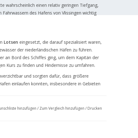
te wahrscheinlich einen relativ geringen Tiefgang,
n Fahrwassern des Hafens von Vlissingen wichtig
on
Lotsen
eingesetzt, die darauf spezialisiert waren,
Gewässer der niederländischen Häfen zu führen.
er an Bord des Schiffes ging, um dem Kapitän der
igen Kurs zu finden und Hindernisse zu umfahren.
verzichtbar und sorgten dafür, dass größere
 Hafen einlaufen konnten, insbesondere in Gebieten
nschliste hinzufügen
/
Zum Vergleich hinzufügen
/
Drucken
istriert, einer wichtigen Hafenstadt in Zeeland,
ert
waren diese Schiffe für die Handelswege und
rzichtbar.