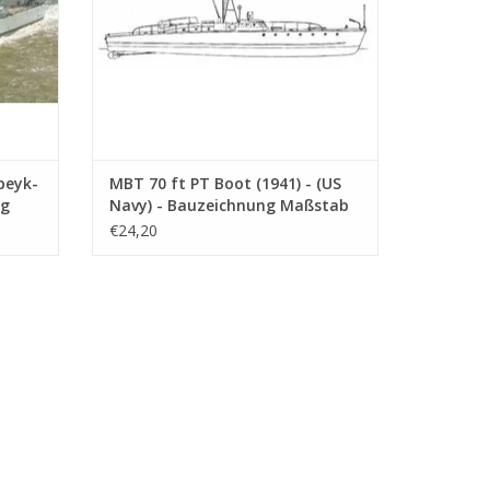
)
Das Boot“
(Lothar-Günther Buchheim).
, USA).
peyk-
MBT 70 ft PT Boot (1941) - (US
ng
Navy) - Bauzeichnung Maßstab
fiktiven Film verwendet)
1 : 75 (10.11.009)
€24,20
0/1945) –
nansicht; Deckplan;