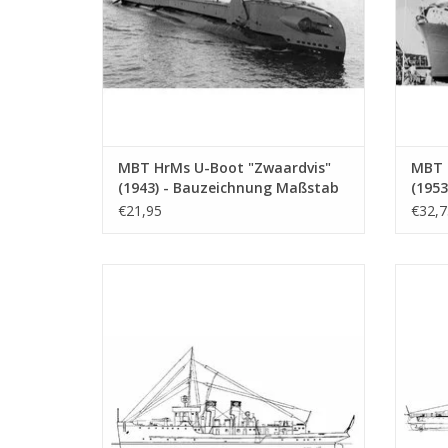
MBT HrMs U-Boot "Zwaardvis"
MBT 
(1943) - Bauzeichnung Maßstab
(1953
1 : 200 (10.11.005)
(1939
€21,95
€32,7
1 : 2
MBT USS "Fulton" (1914) - U-Boot-
MB
Begleitschiff - Bauzeichnung Maßstab 1 :
"Sto
150 (10.11.010)
(1951
ZUM WARENKORB HINZUFÜGEN
Z