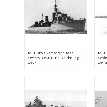
ZUM WARENKORB HINZUFÜGEN
Z
MBT HrMs Zerstörer "Isaac
MBT 
Sweers" (1941) - Bauzeichnung
Schl
Maßstab 1 : 200 (10.11.001)
(1918
€35,15
€21,4
Bauz
(10.1
MBT HrMs U-Boot "Zwaardvis" (1943) -
MBT Hr
Bauzeichnung Maßstab 1 : 200 (10.11.005)
"
Bauzei
ZUM WARENKORB HINZUFÜGEN
Z