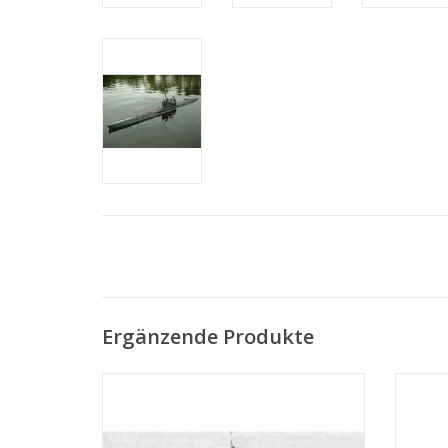
Ergänzende Produkte
MBT HrMs Zerstörer "Isaac Sweers" (1941)
MBT 
- Bauzeichnung Maßstab 1 : 200
(19
(10.11.001)