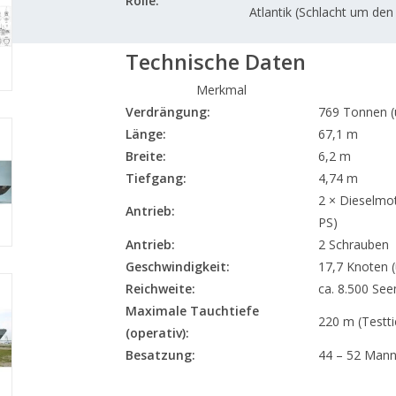
Rolle:
Atlantik (Schlacht um den 
Technische Daten
Merkmal
Verdrängung:
769 Tonnen (
Länge:
67,1 m
Breite:
6,2 m
Tiefgang:
4,74 m
2 × Dieselmot
Antrieb:
PS)
Antrieb:
2 Schrauben
Geschwindigkeit:
17,7 Knoten (
Reichweite:
ca. 8.500 See
Maximale Tauchtiefe
220 m (Testt
(operativ):
Besatzung:
44 – 52 Mann 