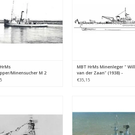
UM WARENKORB HINZUFÜGEN
ZUM WARENKORB HINZUFÜG
Kptlt. Otto Kretschmer
(
U-99
)
Kptlt. Erich Topp
(
U-552
), bekannt für den ro
Gegen 1943/44 stiegen die Verluste aufgrund ve
(ASDIC), Begleitschiffe und Luftpatrouillen stark
Nur ein kleiner Prozentsatz kehrte von den lang
>70 %.
HrMs
MBT HrMs Minenleger " Wil
Varianten der Typ-VII-Seri
epper/Minensucher M 2
van der Zaan" (1938) -
) ex "Marie II" -
Bauzeichnung Maßstab 1 : 
5
€35,15
Variante
Merkmale
eichnung Maßstab 1 : 100
(10.11.003)
VII A (1936)
Erster Prototyp, 11 Exemplare g
1.002)
VII B (1938)
Erhöhte Reichweite, 24 Exempla
Ms Kreuzer" De Ruyter" (1953) (ex-
MBT HrMs Fregatten Van Speyk-K
VII C (1940)
Standardmodell, 568 Exemplare 
de Zeven Provincien" (1939)) -
(1967) - Bauzeichnung Maßstab 1
chnung Maßstab 1 : 250 (10.11.007)
(10.11.008)
VII C/41 (1943)
Verstärkter Rumpf, größere Tauc
VII C/42
Projektvariante, nicht fertiggestel
UM WARENKORB HINZUFÜGEN
ZUM WARENKORB HINZUFÜG
VII D
Minenlegeversion, verlängert.
VII F
Torpedotransportversion.