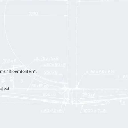
f ms "Bloemfontein",
fotext