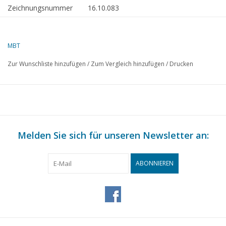
Zeichnungsnummer
16.10.083
Beschreibung
halbtauchbares Schwergutschiff ms "Dock 
Dockwise
MBT
Qualität
allgemeiner Plan; Sp/Linien; Details 1:100
Zur Wunschliste hinzufügen
/
Zum Vergleich hinzufügen
/
Drucken
Schwierigkeitsgrad
D
Maßstab
1 : 50
Anzahl Blätter A00
1
Anzahl Blätter A0
2
Melden Sie sich für unseren Newsletter an:
Anzahl Blätter A1
0
Anzahl Blätter A2
1
ABONNIEREN
Anzahl Blätter A3
0
Anzahl Blätter A4
1
Gesamtanzahl Blätter
5