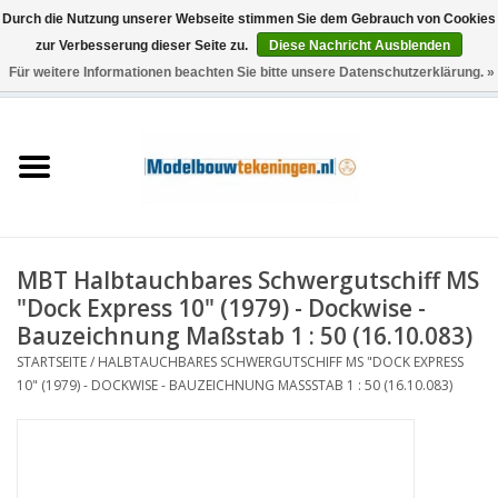
Durch die Nutzung unserer Webseite stimmen Sie dem Gebrauch von Cookies
zur Verbesserung dieser Seite zu.
Diese Nachricht Ausblenden
Für weitere Informationen beachten Sie bitte unsere Datenschutzerklärung. »
0 Artikel - €0,00
Startseite
Schiffe
Züge
MBT Halbtauchbares Schwergutschiff MS
Holzbau
"Dock Express 10" (1979) - Dockwise -
Bauzeichnung Maßstab 1 : 50 (16.10.083)
Landschaft
STARTSEITE
/
HALBTAUCHBARES SCHWERGUTSCHIFF MS "DOCK EXPRESS
10" (1979) - DOCKWISE - BAUZEICHNUNG MASSSTAB 1 : 50 (16.10.083)
Maschinen
Dokumentation