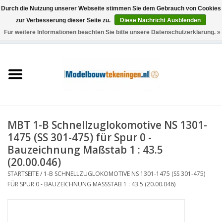
Durch die Nutzung unserer Webseite stimmen Sie dem Gebrauch von Cookies
zur Verbesserung dieser Seite zu.
Diese Nachricht Ausblenden
Für weitere Informationen beachten Sie bitte unsere Datenschutzerklärung. »
0 Artikel - €0,00
Startseite
Schiffe
Züge
MBT 1-B Schnellzuglokomotive NS 1301-
Holzbau
1475 (SS 301-475) für Spur 0 -
Bauzeichnung Maßstab 1 : 43.5
Landschaft
(20.00.046)
STARTSEITE
/
1-B SCHNELLZUGLOKOMOTIVE NS 1301-1475 (SS 301-475)
FÜR SPUR 0 - BAUZEICHNUNG MASSSTAB 1 : 43.5 (20.00.046)
Maschinen
Dokumentation