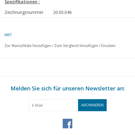
Spezifikationen :
Zeichnungsnummer
20.00.046
Autor
L. Derens
MBT
Beschreibung
1-B Schnellzuglokomotive NS 1301-1475 
für Spur 0
Zur Wunschliste hinzufügen
/
Zum Vergleich hinzufügen
/
Drucken
Qualität
detaillierte Maßskizze, Ansichten rundum
Prototyp
Schwierigkeitsgrad
C
Maßstab
1 : 43,5
Melden Sie sich für unseren Newsletter an:
Anzahl Blätter A00
0
Anzahl Blätter A0
0
ABONNIEREN
Anzahl Blätter A1
0
Anzahl Blätter A2
1