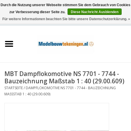
Durch die Nutzung unserer Webseite stimmen Sie dem Gebrauch von Cookies
zur Verbesserung dieser Seite zu.
Diese Nachricht Ausblenden
Für weitere Informationen beachten Sie bitte unsere Datenschutzerklärung. »
0 Artikel - €0,00
Startseite
Schiffe
Züge
MBT Dampflokomotive NS 7701 - 7744 -
Holzbau
Bauzeichnung Maßstab 1 : 40 (29.00.609)
STARTSEITE
/
DAMPFLOKOMOTIVE NS 7701 - 7744 - BAUZEICHNUNG
Landschaft
MASSSTAB 1 : 40 (29.00.609)
Maschinen
Dokumentation