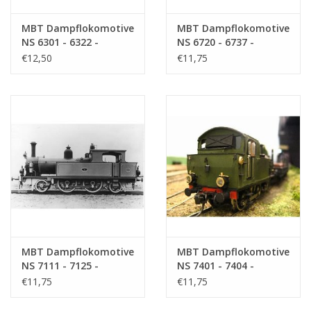
MBT Dampflokomotive
MBT Dampflokomotive
NS 6301 - 6322 -
NS 6720 - 6737 -
Bauzeichnung
Bauzeichnung
€12,50
€11,75
Maßstab 1 : 40
Maßstab 1 : 40
(29.00.605)
(29.00.606)
MBT Dampflokomotive
MBT Dampflokomotive
NS 7111 - 7125 -
NS 7401 - 7404 -
Bauzeichnung
Bauzeichnung
€11,75
€11,75
Maßstab 1 : 40
Maßstab 1 : 40
(29.00.607)
(29.00.608)