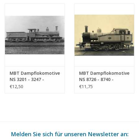
MBT Dampflokomotive
MBT Dampflokomotive
NS 3201 - 3247 -
NS 8726 - 8740 -
Bauzeichnung
Bauzeichnung
€12,50
€11,75
Maßstab 1 : 40
Maßstab 1 : 40
(29.00.610)
(29.00.611)
Melden Sie sich für unseren Newsletter an: