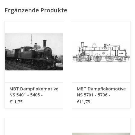
Ergänzende Produkte
MBT Dampflokomotive
MBT Dampflokomotive
NS 5401 - 5405 -
NS 5701 - 5706 -
Bauzeichnung
Bauzeichnung
€11,75
€11,75
Maßstab 1 : 40
Maßstab 1 : 40
(29.00.601)
(29.00.602)