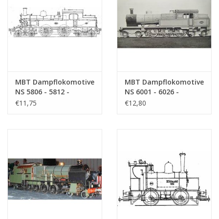
MBT Dampflokomotive
MBT Dampflokomotive
NS 5806 - 5812 -
NS 6001 - 6026 -
Bauzeichnung
Bauzeichnung
€11,75
€12,80
Maßstab 1 : 40
Maßstab 1 : 40
(29.00.603)
(29.00.604)