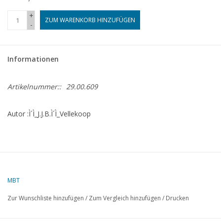
+
ZUM WARENKORB HINZUFÜGEN
-
Informationen
Artikelnummer::
29.00.609
Autor :Ì´Ì_J.J.B.Ì´Ì_Vellekoop
MBT
Zur Wunschliste hinzufügen
/
Zum Vergleich hinzufügen
/
Drucken