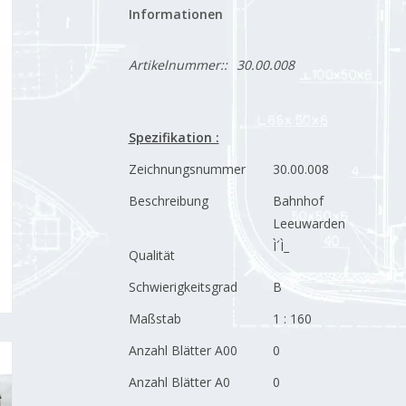
Informationen
Artikelnummer::
30.00.008
Spezifikation :
Zeichnungsnummer
30.00.008
Beschreibung
Bahnhof
Leeuwarden
Ì´Ì_
Qualität
Schwierigkeitsgrad
B
Maßstab
1 : 160
Anzahl Blätter A00
0
Anzahl Blätter A0
0