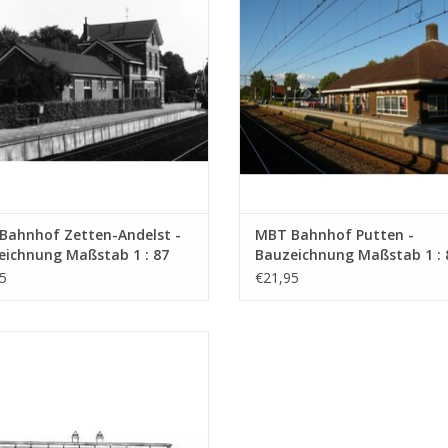
Bahnhof Zetten-Andelst -
MBT Bahnhof Putten -
eichnung Maßstab 1 : 87
Bauzeichnung Maßstab 1 : 
0.006)
(30.00.007)
5
€21,95
hnhof NZH Noordwijk aan Zee und
rse Unterstände - Bauzeichnung
Maßstab 1 : 64 (30.00.011)
UM WARENKORB HINZUFÜGEN