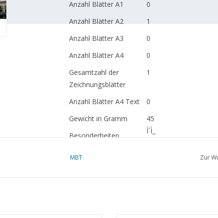
Anzahl Blätter A1
0
Anzahl Blätter A2
1
Anzahl Blätter A3
0
Anzahl Blätter A4
0
Gesamtzahl der
1
Zeichnungsblätter
Anzahl Blätter A4 Text
0
Gewicht in Gramm
45
Ì´Ì_
Besonderheiten
Ì´Ì_
Anmerkungen
MBT
Zur Wu