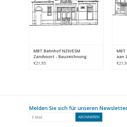
MBT Bahnhof NZH/ESM
MBT 
Zandvoort - Bauzeichnung
aan Z
Maßstab 1 : 64 (30.00.010)
Unte
€21,95
€21,9
Maßst
Melden Sie sich für unseren Newsletter
ABONNIEREN