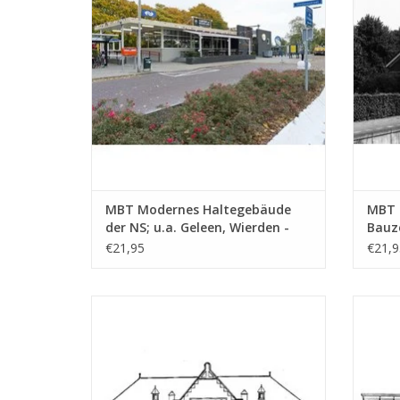
ZUM WARENKORB HINZUFÜGEN
MBT Modernes Haltegebäude
MBT 
der NS; u.a. Geleen, Wierden -
Bauz
Bauzeichnung Maßstab 1 : 87
(30.0
€21,95
€21,9
(30.00.005)
MBT Bahnhof NZH/ESM Zandvoort -
MBT Ba
Bauzeichnung Maßstab 1 : 64 (30.00.010)
dive
ZUM WARENKORB HINZUFÜGEN
Z