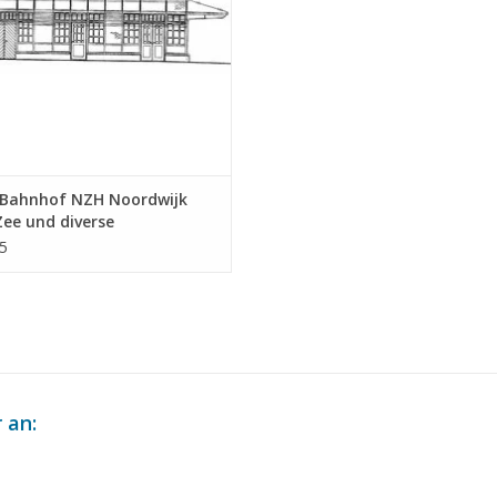
Bahnhof NZH Noordwijk
ee und diverse
rstände - Bauzeichnung
5
ab 1 : 64 (30.00.011)
 an: