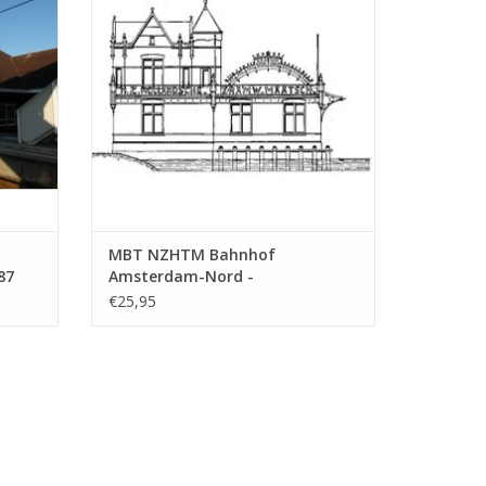
MBT NZHTM Bahnhof
87
Amsterdam-Nord -
Bauzeichnung Maßstab 1 : 128
€25,95
(30.00.009)