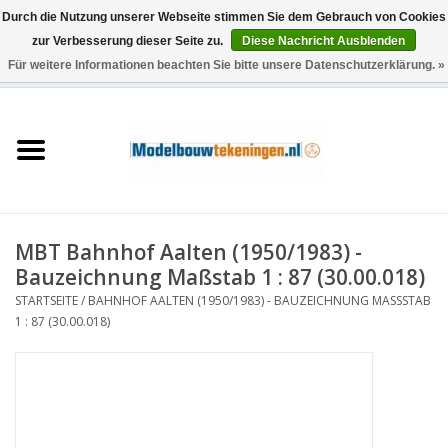
Durch die Nutzung unserer Webseite stimmen Sie dem Gebrauch von Cookies
zur Verbesserung dieser Seite zu.
Diese Nachricht Ausblenden
Für weitere Informationen beachten Sie bitte unsere Datenschutzerklärung. »
0 Artikel - €0,00
Startseite
Schiffe
Züge
MBT Bahnhof Aalten (1950/1983) -
Holzbau
Bauzeichnung Maßstab 1 : 87 (30.00.018)
STARTSEITE
/
BAHNHOF AALTEN (1950/1983) - BAUZEICHNUNG MASSSTAB 1
Landschaft
: 87 (30.00.018)
Maschinen
Dokumentation