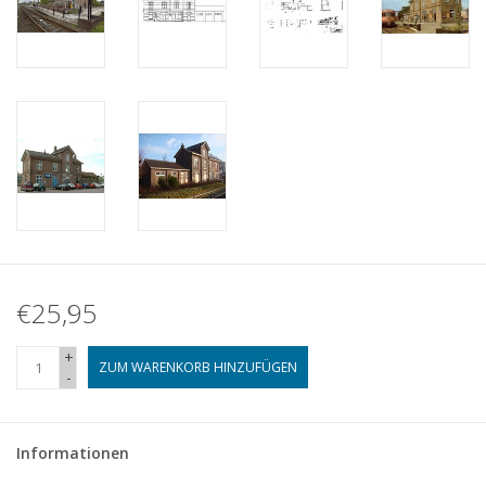
€25,95
+
ZUM WARENKORB HINZUFÜGEN
-
Informationen