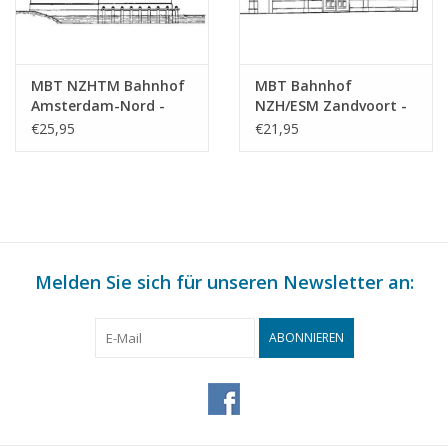
MBT NZHTM Bahnhof
MBT Bahnhof
Amsterdam-Nord -
NZH/ESM Zandvoort -
Bauzeichnung
Bauzeichnung
€25,95
€21,95
Maßstab 1 : 128
Maßstab 1 : 64
(30.00.009)
(30.00.010)
Melden Sie sich für unseren Newsletter an:
ABONNIEREN