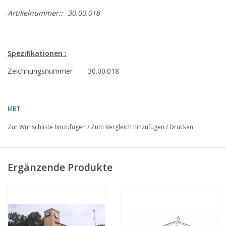
Artikelnummer::
30.00.018
Spezifikationen :
Zeichnungsnummer
30.00.018
Autor
G.S.K.Boot
MBT
Beschreibung
Bahnhof Aalten
(1950/1983)
Zur Wunschliste hinzufügen
/
Zum Vergleich hinzufügen
/
Drucken
Ì´Ì_
Qualität
Schwierigkeitsgrad
B
Ergänzende Produkte
Maßstab
1 : 87
Anzahl Blätter A00
0
Anzahl Blätter A0
0