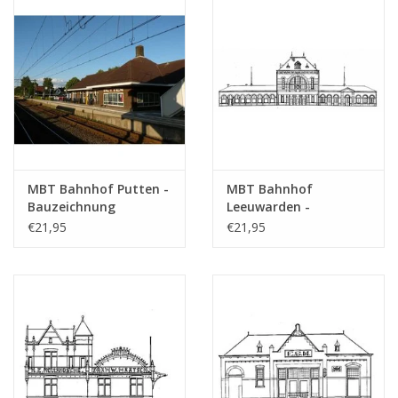
MBT Bahnhof Putten -
MBT Bahnhof
Bauzeichnung
Leeuwarden -
Maßstab 1 : 87
Bauzeichnung
€21,95
€21,95
(30.00.007)
Maßstab 1 : 160
(30.00.008)