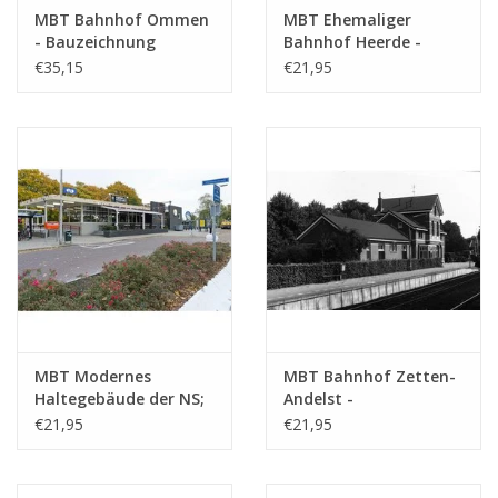
MBT Bahnhof Ommen
MBT Ehemaliger
- Bauzeichnung
Bahnhof Heerde -
Maßstab 1 : 100
Bauzeichnung
€35,15
€21,95
(30.00.003)
Maßstab 1 : 87
(30.00.004)
MBT Modernes
MBT Bahnhof Zetten-
Haltegebäude der NS;
Andelst -
u.a. Geleen, Wierden -
Bauzeichnung
€21,95
€21,95
Bauzeichnung
Maßstab 1 : 87
Maßstab 1 : 87
(30.00.006)
(30.00.005)