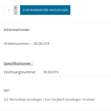
+
ZUM WARENKORB HINZUFÜGEN
-
Informationen
Artikelnummer::
30.00.019
Spezifikationen :
Zeichnungsnummer
30.00.019
Autor
G.S.K.Boot
Beschreibung
ehemaliger Bahnhof
MBT
Appingendam
Zur Wunschliste hinzufügen
/
Zum Vergleich hinzufügen
/
Drucken
Ì´Ì_
Qualität