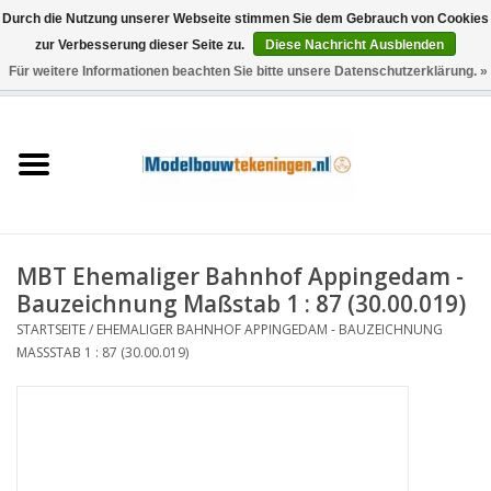
Durch die Nutzung unserer Webseite stimmen Sie dem Gebrauch von Cookies
zur Verbesserung dieser Seite zu.
Diese Nachricht Ausblenden
Für weitere Informationen beachten Sie bitte unsere Datenschutzerklärung. »
0 Artikel - €0,00
Startseite
Schiffe
Züge
MBT Ehemaliger Bahnhof Appingedam -
Holzbau
Bauzeichnung Maßstab 1 : 87 (30.00.019)
STARTSEITE
/
EHEMALIGER BAHNHOF APPINGEDAM - BAUZEICHNUNG
Landschaft
MASSSTAB 1 : 87 (30.00.019)
Maschinen
Dokumentation