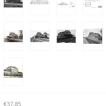
€37,85