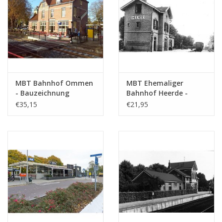
Kopie Artikel: 32.00.019 (2
S.)
Ì´Ì_
Anmerkungen
MBT Bahnhof Ommen
MBT Ehemaliger
- Bauzeichnung
Bahnhof Heerde -
Maßstab 1 : 100
Bauzeichnung
€35,15
€21,95
(30.00.003)
Maßstab 1 : 87
(30.00.004)