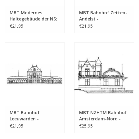
MBT Modernes
MBT Bahnhof Zetten-
Haltegebäude der NS;
Andelst -
u.a. Geleen, Wierden -
Bauzeichnung
€21,95
€21,95
Bauzeichnung
Maßstab 1 : 87
Maßstab 1 : 87
(30.00.006)
(30.00.005)
MBT Bahnhof
MBT NZHTM Bahnhof
Leeuwarden -
Amsterdam-Nord -
Bauzeichnung
Bauzeichnung
€21,95
€25,95
Maßstab 1 : 160
Maßstab 1 : 128
(30.00.008)
(30.00.009)