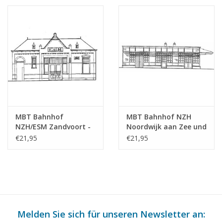
MBT Bahnhof
MBT Bahnhof NZH
NZH/ESM Zandvoort -
Noordwijk aan Zee und
Bauzeichnung
diverse Unterstände -
€21,95
€21,95
Maßstab 1 : 64
Bauzeichnung
(30.00.010)
Maßstab 1 : 64
(30.00.011)
Melden Sie sich für unseren Newsletter an: