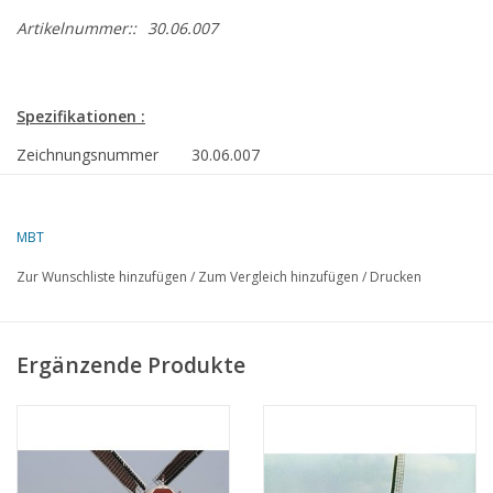
Artikelnummer::
30.06.007
Spezifikationen :
Zeichnungsnummer
30.06.007
Beschreibung
Wippwassermühle
Maßstab
1 : 100
MBT
Anzahl Blätter A0
1
Zur Wunschliste hinzufügen
/
Zum Vergleich hinzufügen
/
Drucken
Gesamtzahl der
1
Zeichnungsblätter
Ergänzende Produkte
Gewicht in Gramm
105
Besonderheiten
Flügelhöhe beträgt 28 cm