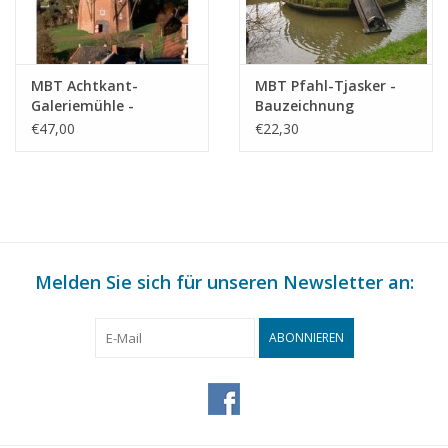
MBT Achtkant-
MBT Pfahl-Tjasker -
Galeriemühle -
Bauzeichnung
Bauzeichnung
Maßstab 1 : 20
€47,00
€22,30
Maßstab 1 : 50
(30.06.012)
(30.06.011)
Melden Sie sich für unseren Newsletter an:
ABONNIEREN