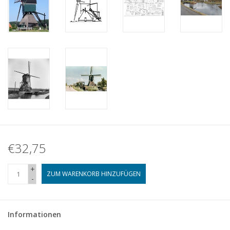
€32,75
+
ZUM WARENKORB HINZUFÜGEN
-
Informationen