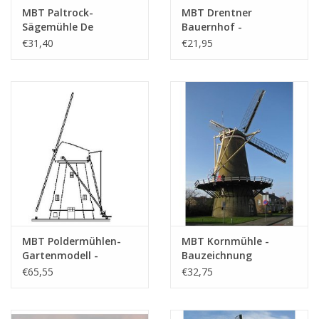
MBT Paltrock-
MBT Drentner
Sägemühle De
Bauernhof -
Eenhoorn -
Bauzeichnung
€31,40
€21,95
Bauzeichnung
Maßstab 1 : 87
Maßstab 1 : 100
(30.06.005)
(30.06.004)
MBT Poldermühlen-
MBT Kornmühle -
Gartenmodell -
Bauzeichnung
Bauzeichnung
Maßstab 1 : 100
€65,55
€32,75
Maßstab 1 : 20
(30.06.008)
(30.06.006)