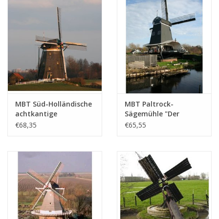
MBT Süd-Holländische
MBT Paltrock-
achtkantige
Sägemühle "Der
Wassermühle -
Einhorn" -
€68,35
€65,55
Bauzeichnung
Bauzeichnung
Maßstab 1 : 7
Maßstab 1 : 25
(30.06.009)
(30.06.010)