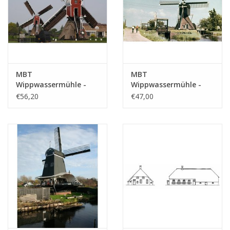
MBT
MBT
Wippwassermühle -
Wippwassermühle -
Bauzeichnung
Bauzeichnung
€56,20
€47,00
Maßstab 1 : 50
Maßstab 1 : 87
(30.06.001)
(30.06.002)