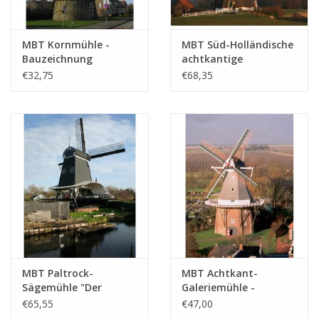
MBT Kornmühle -
MBT Süd-Holländische
Bauzeichnung
achtkantige
Maßstab 1 : 100
Wassermühle -
€32,75
€68,35
(30.06.008)
Bauzeichnung
Maßstab 1 : 7
(30.06.009)
MBT Paltrock-
MBT Achtkant-
Sägemühle "Der
Galeriemühle -
Einhorn" -
Bauzeichnung
€65,55
€47,00
Bauzeichnung
Maßstab 1 : 50