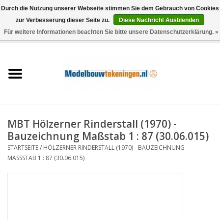
Durch die Nutzung unserer Webseite stimmen Sie dem Gebrauch von Cookies
zur Verbesserung dieser Seite zu.
Diese Nachricht Ausblenden
Für weitere Informationen beachten Sie bitte unsere Datenschutzerklärung. »
0 Artikel - €0,00
Startseite
Schiffe
Züge
MBT Hölzerner Rinderstall (1970) -
Holzbau
Bauzeichnung Maßstab 1 : 87 (30.06.015)
STARTSEITE
/
HÖLZERNER RINDERSTALL (1970) - BAUZEICHNUNG
Landschaft
MASSSTAB 1 : 87 (30.06.015)
Maschinen
Dokumentation