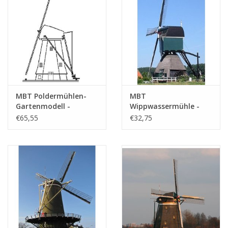
MBT Poldermühlen-
MBT
Gartenmodell -
Wippwassermühle -
Bauzeichnung
Bauzeichnung
€65,55
€32,75
Maßstab 1 : 20
Maßstab 1 : 100
(30.06.006)
(30.06.007)