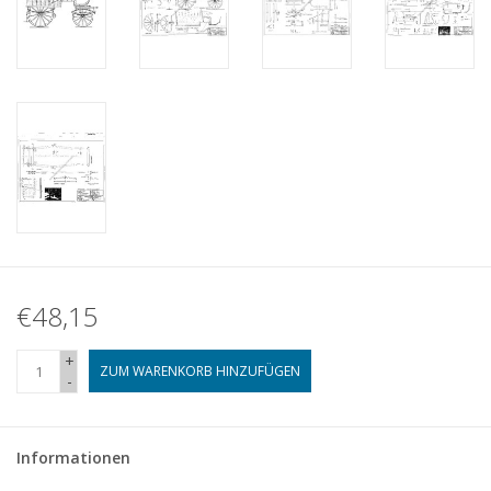
€48,15
+
ZUM WARENKORB HINZUFÜGEN
-
Informationen