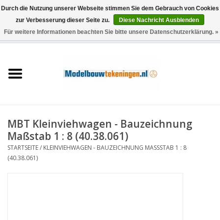
Durch die Nutzung unserer Webseite stimmen Sie dem Gebrauch von Cookies
zur Verbesserung dieser Seite zu.
Diese Nachricht Ausblenden
Für weitere Informationen beachten Sie bitte unsere Datenschutzerklärung. »
0 Artikel - €0,00
Startseite
Schiffe
Züge
MBT Kleinviehwagen - Bauzeichnung
Holzbau
Maßstab 1 : 8 (40.38.061)
STARTSEITE
/
KLEINVIEHWAGEN - BAUZEICHNUNG MASSSTAB 1 : 8 (
Landschaft
40.38.061)
Maschinen
Dokumentation