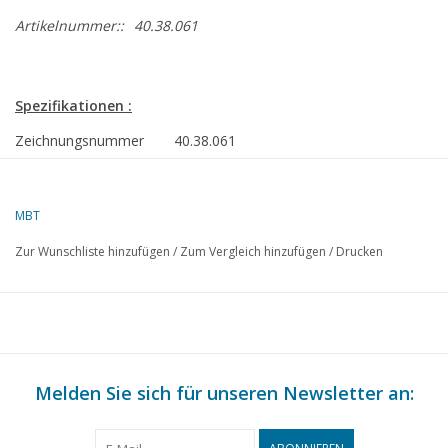
Artikelnummer::
40.38.061
Spezifikationen :
Zeichnungsnummer
40.38.061
Autor
H. Bos
MBT
Beschreibung
Kleinviehwagen
Zur Wunschliste hinzufügen
/
Zum Vergleich hinzufügen
/
Drucken
Qualität
D
Schwierigkeitsgrad
Maßstab
1 : 8
Anzahl Blätter A00
0
Melden Sie sich für unseren Newsletter an:
Anzahl Blätter A0
0
Anzahl Blätter A1
0