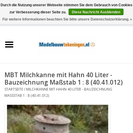
Durch die Nutzung unserer Webseite stimmen Sie dem Gebrauch von Cookies
zur Verbesserung dieser Seite zu.
Diese Nachricht Ausblenden
Für weitere Informationen beachten Sie bitte unsere Datenschutzerklärung. »
0 Artikel - €0,00
Startseite
Schiffe
Züge
MBT Milchkanne mit Hahn 40 Liter -
Holzbau
Bauzeichnung Maßstab 1 : 8 (40.41.012)
STARTSEITE
/
MILCHKANNE MIT HAHN 40 LITER - BAUZEICHNUNG
Landschaft
MASSSTAB 1 : 8 (40.41.012)
Maschinen
Dokumentation