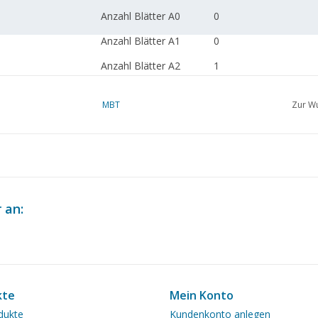
Anzahl Blätter A0
0
Anzahl Blätter A1
0
Anzahl Blätter A2
1
Anzahl Blätter A3
0
MBT
Zur Wu
Anzahl Blätter A4
0
Gesamtzahl der
1
Zeichnungsblätter
Anzahl A4-Textblätter
4
 an:
Gewicht in Gramm
60
Besonderheiten
Anmerkungen
kte
Mein Konto
dukte
Kundenkonto anlegen