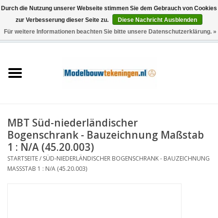
Durch die Nutzung unserer Webseite stimmen Sie dem Gebrauch von Cookies
zur Verbesserung dieser Seite zu.
Diese Nachricht Ausblenden
Für weitere Informationen beachten Sie bitte unsere Datenschutzerklärung. »
0 Artikel - €0,00
Startseite
Schiffe
Züge
MBT Süd-niederländischer
Holzbau
Bogenschrank - Bauzeichnung Maßstab
1 : N/A (45.20.003)
Landschaft
STARTSEITE
/
SÜD-NIEDERLÄNDISCHER BOGENSCHRANK - BAUZEICHNUNG
MASSSTAB 1 : N/A (45.20.003)
Maschinen
Dokumentation