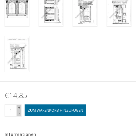
€14,85
+
ZUM WARENKORB HINZUFÜGEN
-
Informationen