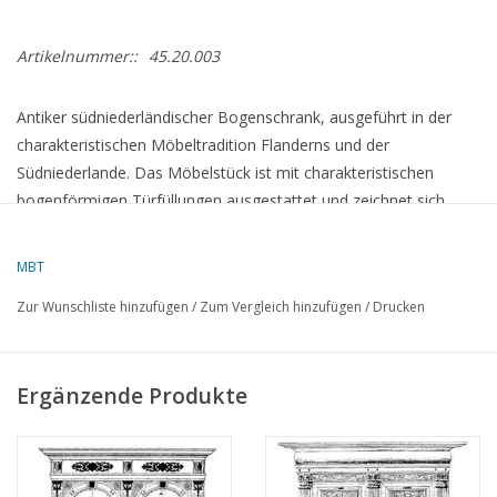
Artikelnummer::
45.20.003
Antiker südniederländischer Bogenschrank, ausgeführt in der
charakteristischen Möbeltradition Flanderns und der
Südniederlande. Das Möbelstück ist mit charakteristischen
bogenförmigen Türfüllungen ausgestattet und zeichnet sich
durch reiche Holzarbeiten, klassische Proportionen und
raffinierte Detaillierung aus. Ein repräsentatives Schrankmöbel,
MBT
das handwerkliche Meisterschaft, praktischen Stauraum und
Zur Wunschliste hinzufügen
/
Zum Vergleich hinzufügen
/
Drucken
eine warme Ausstrahlung vereint.
Spezifikationen :
Ergänzende Produkte
Zeichnungsnummer
45.20.003
Autor
Lakerveld (R.C.)