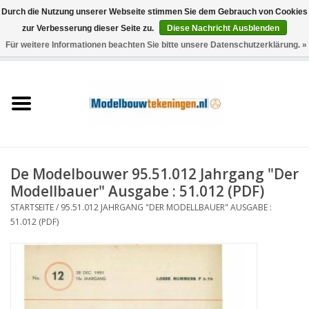
Durch die Nutzung unserer Webseite stimmen Sie dem Gebrauch von Cookies
zur Verbesserung dieser Seite zu.
Diese Nachricht Ausblenden
Für weitere Informationen beachten Sie bitte unsere Datenschutzerklärung. »
0 Artikel - €0,00
Startseite
Schiffe
Züge
De Modelbouwer 95.51.012 Jahrgang "Der
Holzbau
Modellbauer" Ausgabe : 51.012 (PDF)
STARTSEITE
/
95.51.012 JAHRGANG "DER MODELLBAUER" AUSGABE :
Landschaft
51.012 (PDF)
Maschinen
Dokumentation