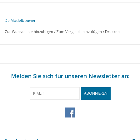
Herausgeber
Modelbouw MediaPrimair B.V.
De Modelbouwer
Diese Ausgabe von Der Modellbauer ist ausschließlich digital (als PD
Zur Wunschliste hinzufügen
/
Zum Vergleich hinzufügen
/
Drucken
S.
BESCHREIBUNG
181
Auf der Fußplatte der Brücke
181
Modell des M.T.S. „Tibia“
183
Modelle auf Spanten. Ein Botter. (Zeichnung)
185
Melden Sie sich für unseren Newsletter an:
Modellbau in der Schweiz TL 2
187
1 D Güterzuglokomotive N.S. Baureihe 4600 Maßstab 1 : 45
190
Vertikaler Dampfkessel. (Zeichnung)
ABONNIEREN
193
Und hier ist die North American „Havard“ (Zeichnung)