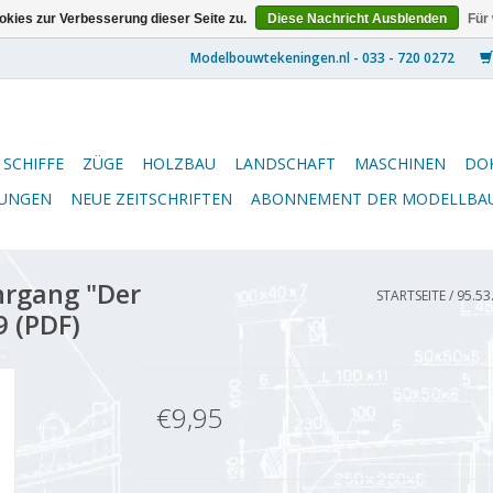
kies zur Verbesserung dieser Seite zu.
Diese Nachricht Ausblenden
Für
SCHIFFE
ZÜGE
HOLZBAU
LANDSCHAFT
MASCHINEN
DO
NUNGEN
NEUE ZEITSCHRIFTEN
ABONNEMENT DER MODELLBA
hrgang "Der
STARTSEITE
/
95.53
9 (PDF)
€9,95