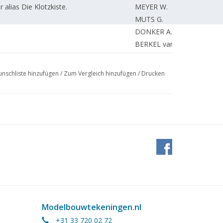
alias Die Klotzkiste.
MEYER W.
MUTS G.
DONKER A.
BERKEL van C.
ngsumkehr bei Wechselstrom.
UNBEKANNT
ASPENQUIST G.
nschliste hinzufügen
/
Zum Vergleich hinzufügen
/
Drucken
O. (Zeichnung)
BOUTKAN V.
REDAKTION.
Modelbouwtekeningen.nl
+31 33 720 02 72