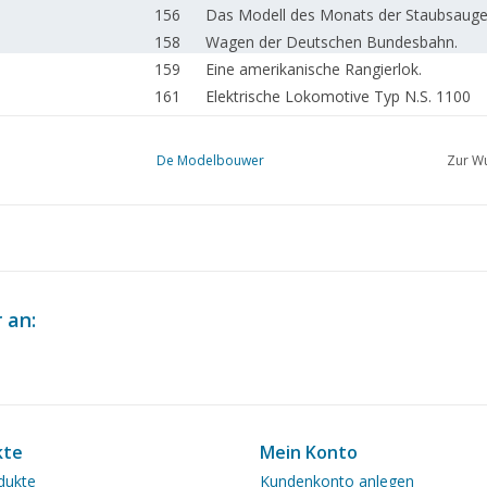
156
Das Modell des Monats der Staubsauger 
158
Wagen der Deutschen Bundesbahn.
159
Eine amerikanische Rangierlok.
161
Elektrische Lokomotive Typ N.S. 1100
162
Märklin-Fernsteuerung zur Fahrtrichtu
165
15 ccm. Benzinmotor (Zeichnung)
De Modelbouwer
Zur Wu
166
Populäre Modelle von Güterwagen für H
168
K.L.M. Modellbauverein.
 an:
kte
Mein Konto
dukte
Kundenkonto anlegen