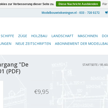
kies zur Verbesserung dieser Seite zu.
Diese Nachricht Ausblenden
Für
SCHIFFE
ZÜGE
HOLZBAU
LANDSCHAFT
MASCHINEN
DO
NUNGEN
NEUE ZEITSCHRIFTEN
ABONNEMENT DER MODELLBA
hrgang "De
STARTSEITE
/
95.60
1 (PDF)
€9,95