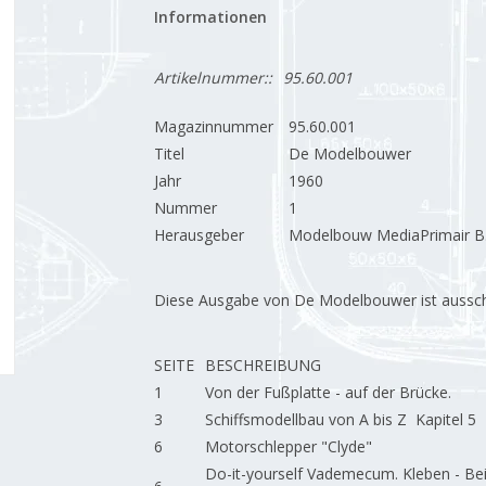
Informationen
Artikelnummer::
95.60.001
Magazinnummer
95.60.001
Titel
De Modelbouwer
Jahr
1960
Nummer
1
Herausgeber
Modelbouw MediaPrimair B.
Diese Ausgabe von De Modelbouwer ist ausschließ
SEITE
BESCHREIBUNG
1
Von der Fußplatte - auf der Brücke.
3
Schiffsmodellbau von A bis Z Kapitel 5
6
Motorschlepper "Clyde"
Do-it-yourself Vademecum. Kleben - Beiz