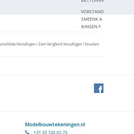
BETTONVIEL H.
VORSTAND
SMEENK A.
BINGEN F.
odell 1:500. (Zeichnung)
KAPER H.
VORSTAND
nschliste hinzufügen
/
Zum Vergleich hinzufügen
/
Drucken
ler, Trix express.
UNBEKANNT
BINGEN F.
ENTER H.
BAKKUM C.
Bd. 4
VRUGT L.
REDAKTION.
UNBEKANNT
Modelbouwtekeningen.nl
+31 33 720 02 72