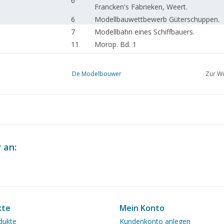
6
Francken's Fabrieken, Weert.
6
Modellbauwettbewerb Güterschuppen.
7
Modellbahn eines Schiffbauers.
11
Morop. Bd. 1
12
Das s.s. Stad Amsterdam. Wasserlinienm
15
Die N.V.B.S. und wir.
De Modelbouwer
Zur Wu
18
Fertig gekauft! Fleischmann. Märklin, Fal
22
N.S. Dampflok Serie 1700 (Zeichnung)
23
Gleispläne für Anfänger. (Zeichnung)
26
Gleispläne in Märklin.
28
Elektrotechnik für den Modellbahn-Bau. 
30
Aktivitäten: in den Clubs.
 an:
32
Buchbesprechung
kte
Mein Konto
dukte
Kundenkonto anlegen