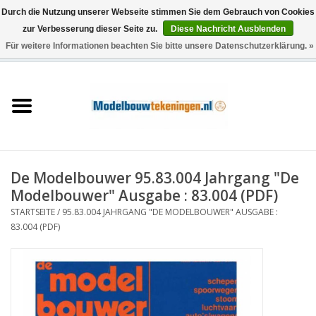
Durch die Nutzung unserer Webseite stimmen Sie dem Gebrauch von Cookies
zur Verbesserung dieser Seite zu.
Diese Nachricht Ausblenden
Für weitere Informationen beachten Sie bitte unsere Datenschutzerklärung. »
0 Artikel - €0,00
Startseite
Schiffe
Züge
De Modelbouwer 95.83.004 Jahrgang "De
Holzbau
Modelbouwer" Ausgabe : 83.004 (PDF)
STARTSEITE
/
95.83.004 JAHRGANG "DE MODELBOUWER" AUSGABE :
Landschaft
83.004 (PDF)
Maschinen
Dokumentation