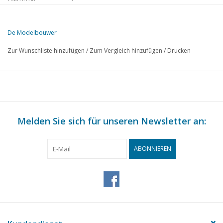
Herausgeber
Modelbouw MediaPrimair B.V.
De Modelbouwer
Diese Ausgabe von De Modelbouwer ist ausschließlich digital (als P
Zur Wunschliste hinzufügen
/
Zum Vergleich hinzufügen
/
Drucken
SEITE
BESCHREIBUNG
170
Archiv-Plauderei
171
Von der Redaktion.
171
Hinter dem Lenkrad.
172
Melden Sie sich für unseren Newsletter an:
Die Fußplatte
Maßskizze Eisenbahnmodellbau. Französische und Belgisch
173
Kohlenwagen. (Zeichnung)
ABONNIEREN
176
Pagina Suisse, Furkafieber.
War Department locomotives. United States Army Transpor
180
Locomotives.
100 Jahre Betuwer Eisenbahn. Unitedstates Army transport
180
locomotives.
181
Die Herstellung von Material aus Polystyrol.