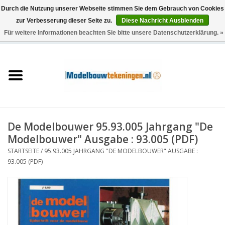
Durch die Nutzung unserer Webseite stimmen Sie dem Gebrauch von Cookies
zur Verbesserung dieser Seite zu.
Diese Nachricht Ausblenden
Für weitere Informationen beachten Sie bitte unsere Datenschutzerklärung. »
0 Artikel - €0,00
Startseite
Schiffe
Züge
De Modelbouwer 95.93.005 Jahrgang "De
Holzbau
Modelbouwer" Ausgabe : 93.005 (PDF)
STARTSEITE
/
95.93.005 JAHRGANG "DE MODELBOUWER" AUSGABE :
Landschaft
93.005 (PDF)
Maschinen
Dokumentation