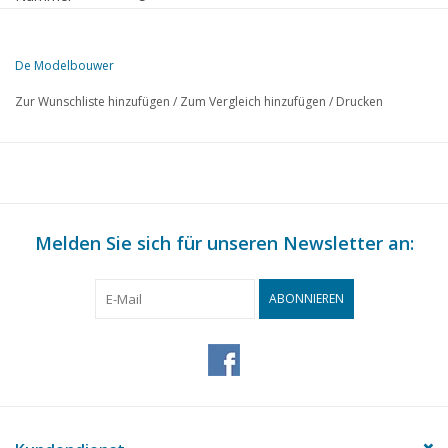
Herausgeber
Modelbouw MediaPrimair B.V.
De Modelbouwer
Diese Ausgabe von De Modelbouwer ist ausschließlich digital (als P
Zur Wunschliste hinzufügen
/
Zum Vergleich hinzufügen
/
Drucken
SEITE
BESCHREIBUNG
264
Der Hauptvorstand informiert die Mitglieder.
265
Archivplauderei
267
Ehrenmitglieder, Vorstandsmitglieder und Chefredakteure.
269
Melden Sie sich für unseren Newsletter an:
Vorwort, 50-jähriges Jubiläum NVM.
271
Mein Mann als Modellbauer.
272
Von der Redaktion;
ABONNIEREN
273
Vorgeschichte und Anlass zur Gründung der NVM.
277
Die NVM als Verein und als Herausgeber.
Übersicht der Berichte von Versammlungen, Ausstellungen,
294
usw., auf die im Text verwiesen wird.
295
Das Vereinsblatt De Modelbouwer. Vom Manuskript bis zum
297
Über den Versand von De Modelbouwer.