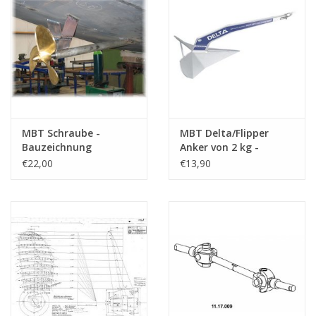
MBT Schraube -
MBT Delta/Flipper
Bauzeichnung
Anker von 2 kg -
Maßstab 1 : N/A
Bauzeichnung
€22,00
€13,90
(11.17.006)
Maßstab 1 : 1
(11.17.007)