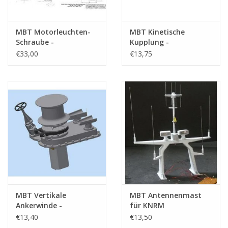
MBT Motorleuchten-
MBT Kinetische
Schraube -
Kupplung -
Bauzeichnung
Bauzeichnung
€33,00
€13,75
Maßstab 1 : N/A
Maßstab 1 : N/A
(11.17.008)
(11.17.009)
MBT Vertikale
MBT Antennenmast
Ankerwinde -
für KNRM
Bauzeichnung
Rettungsboot Typ
€13,40
€13,50
Maßstab 1 : 50
Valentijn -