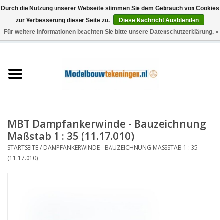
Durch die Nutzung unserer Webseite stimmen Sie dem Gebrauch von Cookies
zur Verbesserung dieser Seite zu.
Diese Nachricht Ausblenden
Für weitere Informationen beachten Sie bitte unsere Datenschutzerklärung. »
0 Artikel - €0,00
Startseite
Schiffe
Züge
MBT Dampfankerwinde - Bauzeichnung
Holzbau
Maßstab 1 : 35 (11.17.010)
STARTSEITE
/
DAMPFANKERWINDE - BAUZEICHNUNG MASSSTAB 1 : 35 (
Landschaft
11.17.010)
Maschinen
Dokumentation