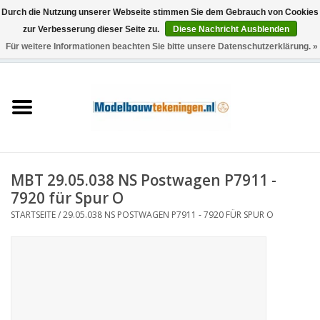
Durch die Nutzung unserer Webseite stimmen Sie dem Gebrauch von Cookies
zur Verbesserung dieser Seite zu.
Diese Nachricht Ausblenden
Für weitere Informationen beachten Sie bitte unsere Datenschutzerklärung. »
0 Artikel - €0,00
Startseite
Schiffe
Züge
MBT 29.05.038 NS Postwagen P7911 -
Holzbau
7920 für Spur O
STARTSEITE
/
29.05.038 NS POSTWAGEN P7911 - 7920 FÜR SPUR O
Landschaft
Maschinen
Dokumentation