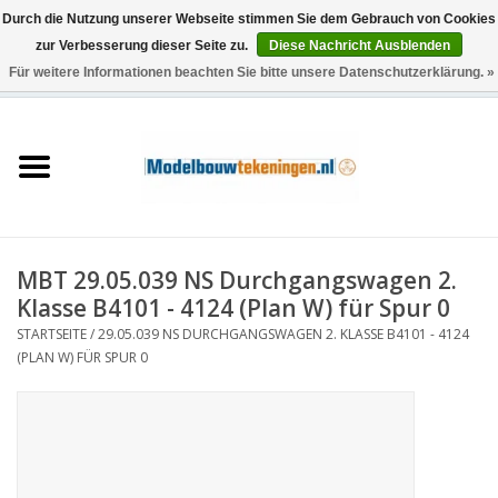
Durch die Nutzung unserer Webseite stimmen Sie dem Gebrauch von Cookies
zur Verbesserung dieser Seite zu.
Diese Nachricht Ausblenden
Für weitere Informationen beachten Sie bitte unsere Datenschutzerklärung. »
0 Artikel - €0,00
Startseite
Schiffe
Züge
MBT 29.05.039 NS Durchgangswagen 2.
Holzbau
Klasse B4101 - 4124 (Plan W) für Spur 0
STARTSEITE
/
29.05.039 NS DURCHGANGSWAGEN 2. KLASSE B4101 - 4124
Landschaft
(PLAN W) FÜR SPUR 0
Maschinen
Dokumentation